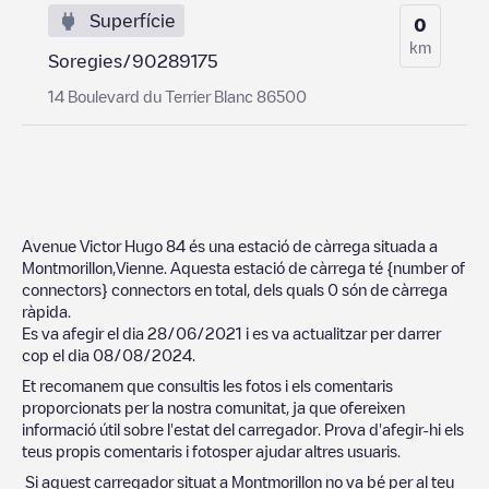
Superfície
0
km
Soregies/90289175
14 Boulevard du Terrier Blanc 86500
Avenue Victor Hugo 84
és una estació de càrrega situada a
Montmorillon
,
Vienne
. Aquesta estació de càrrega té
{number of
connectors}
connectors en total, dels quals
0
són de càrrega
ràpida.
Es va afegir el dia
28/06/2021
i es va actualitzar per darrer
cop el dia
08/08/2024
.
Et recomanem que consultis les fotos i els comentaris
proporcionats per la nostra comunitat, ja que ofereixen
informació útil sobre l'estat del carregador. Prova d'afegir-hi els
teus propis comentaris i fotosper ajudar altres usuaris.
Si aquest carregador situat a
Montmorillon
no va bé per al teu