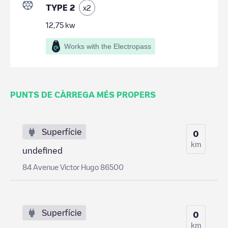
TYPE 2
x
2
12,75
kw
Works with the Electropass
PUNTS DE CÀRREGA MÉS PROPERS
Superfície
0
km
undefined
84 Avenue Victor Hugo 86500
Superfície
0
km