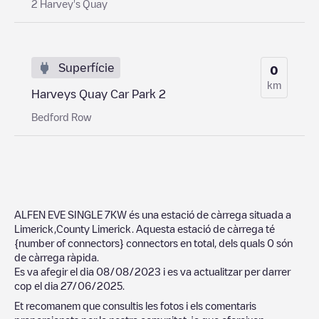
2 Harvey's Quay
Superfície
0
km
Harveys Quay Car Park 2
Bedford Row
ALFEN EVE SINGLE 7KW
és una estació de càrrega situada a
Limerick
,
County Limerick
. Aquesta estació de càrrega té
{number of connectors}
connectors en total, dels quals
0
són
de càrrega ràpida.
Es va afegir el dia
08/08/2023
i es va actualitzar per darrer
cop el dia
27/06/2025
.
Et recomanem que consultis les fotos i els comentaris