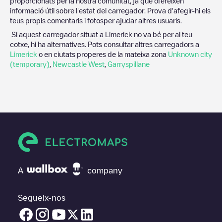
proporcionats per la nostra comunitat, ja que ofereixen
informació útil sobre l'estat del carregador. Prova d'afegir-hi els
teus propis comentaris i fotosper ajudar altres usuaris.
Si aquest carregador situat a
Limerick
no va bé per al teu
cotxe, hi ha alternatives. Pots consultar altres carregadors a
Limerick
o en ciutats properes de la mateixa zona
Unknown city
(temporary)
,
Newcastle West
,
Garryspillane
A
company
Segueix-nos