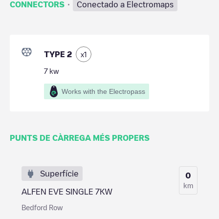
·
CONNECTORS
Conectado a Electromaps
TYPE 2
x
1
7
kw
Works with the Electropass
PUNTS DE CÀRREGA MÉS PROPERS
Superfície
0
km
ALFEN EVE SINGLE 7KW
Bedford Row