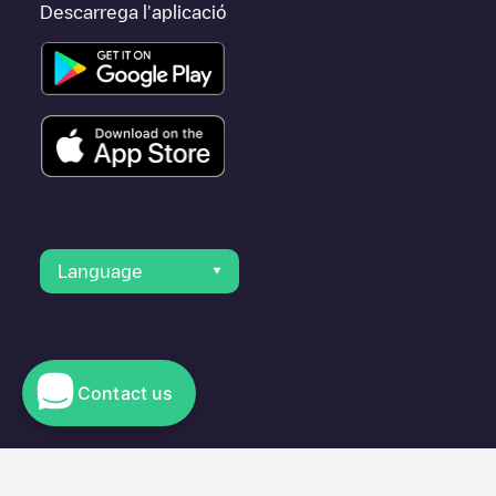
Descarrega l'aplicació
Language
Contact us
© 2023 Electromaps