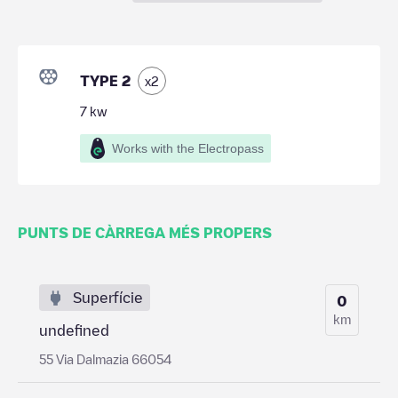
TYPE 2
x
2
7
kw
Works with the Electropass
PUNTS DE CÀRREGA MÉS PROPERS
Superfície
0
km
undefined
55 Via Dalmazia 66054