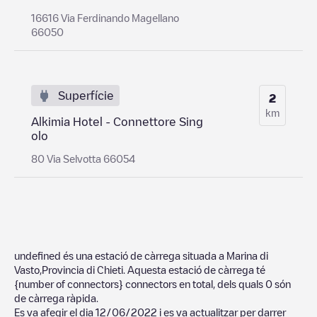
16616 Via Ferdinando Magellano
66050
Superfície
2
km
Alkimia Hotel - Connettore Sing
olo
80 Via Selvotta 66054
undefined
és una estació de càrrega situada a
Marina di
Vasto
,
Provincia di Chieti
. Aquesta estació de càrrega té
{number of connectors}
connectors en total, dels quals
0
són
de càrrega ràpida.
Es va afegir el dia
12/06/2022
i es va actualitzar per darrer