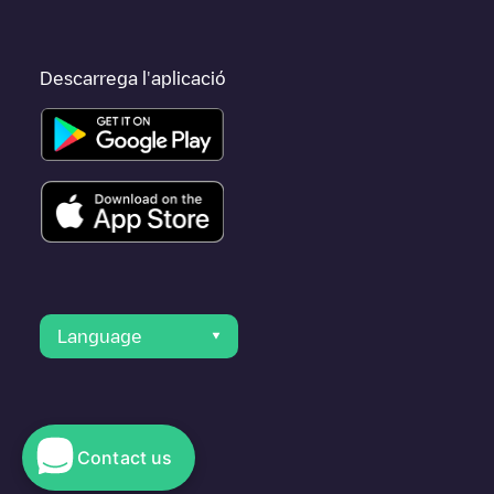
Descarrega l'aplicació
Language
Contact us
© 2023 Electromaps