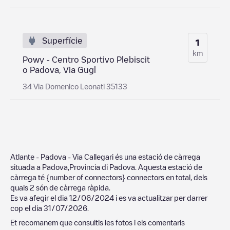
Superfície
1
km
Powy - Centro Sportivo Plebiscit
o Padova, Via Gugl
34 Via Domenico Leonati 35133
Atlante - Padova - Via Callegari
és una estació de càrrega
situada a
Padova
,
Provincia di Padova
. Aquesta estació de
càrrega té
{number of connectors}
connectors en total, dels
quals
2
són de càrrega ràpida.
Es va afegir el dia
12/06/2024
i es va actualitzar per darrer
cop el dia
31/07/2026
.
Et recomanem que consultis les fotos i els comentaris