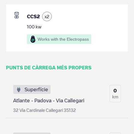
CCS2
x
2
100
kw
Works with the Electropass
PUNTS DE CÀRREGA MÉS PROPERS
Superfície
0
km
Atlante - Padova - Via Callegari
32 Via Cardinale Callegari 35132