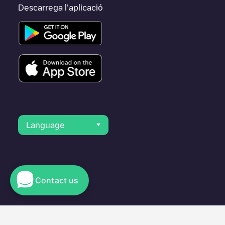
Descarrega l'aplicació
Language
Contact us
© 2023 Electromaps