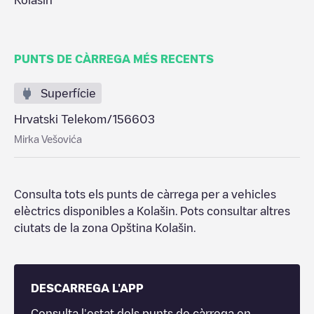
Kolašin
PUNTS DE CÀRREGA MÉS RECENTS
Superfície
Hrvatski Telekom/156603
Mirka Vešovića
Consulta tots els punts de càrrega per a vehicles
elèctrics disponibles a
Kolašin
. Pots consultar altres
ciutats de la zona
Opština Kolašin
.
DESCARREGA L'APP
Consulta l'estat dels punts de càrrega en