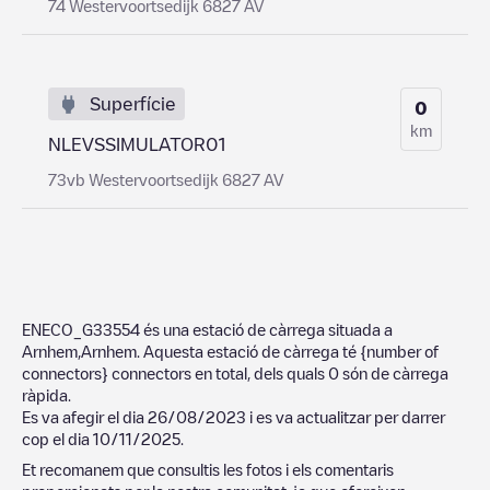
74 Westervoortsedijk 6827 AV
Superfície
0
km
NLEVSSIMULATOR01
73vb Westervoortsedijk 6827 AV
ENECO_G33554
és una estació de càrrega situada a
Arnhem
,
Arnhem
. Aquesta estació de càrrega té
{number of
connectors}
connectors en total, dels quals
0
són de càrrega
ràpida.
Es va afegir el dia
26/08/2023
i es va actualitzar per darrer
cop el dia
10/11/2025
.
Et recomanem que consultis les fotos i els comentaris