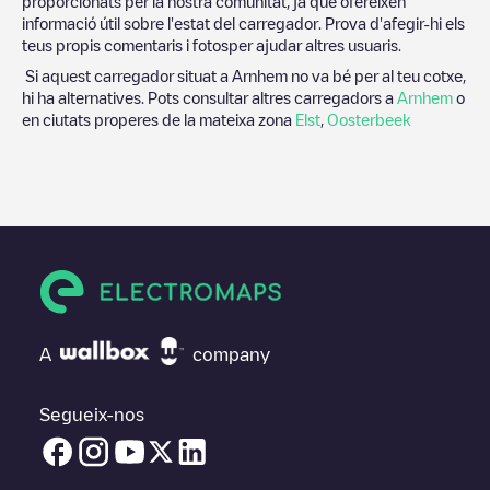
proporcionats per la nostra comunitat, ja que ofereixen
informació útil sobre l'estat del carregador. Prova d'afegir-hi els
teus propis comentaris i fotosper ajudar altres usuaris.
Si aquest carregador situat a
Arnhem
no va bé per al teu cotxe,
hi ha alternatives. Pots consultar altres carregadors a
Arnhem
o
en ciutats properes de la mateixa zona
Elst
,
Oosterbeek
A
company
Segueix-nos