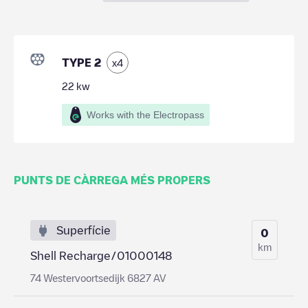
TYPE 2
x
4
22
kw
Works with the Electropass
PUNTS DE CÀRREGA MÉS PROPERS
Superfície
0
km
Shell Recharge/01000148
74 Westervoortsedijk 6827 AV