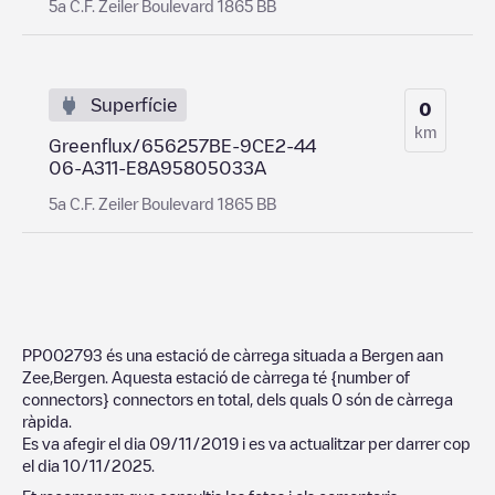
5a C.F. Zeiler Boulevard 1865 BB
Superfície
0
km
Greenflux/656257BE-9CE2-44
06-A311-E8A95805033A
5a C.F. Zeiler Boulevard 1865 BB
PP002793
és una estació de càrrega situada a
Bergen aan
Zee
,
Bergen
. Aquesta estació de càrrega té
{number of
connectors}
connectors en total, dels quals
0
són de càrrega
ràpida.
Es va afegir el dia
09/11/2019
i es va actualitzar per darrer cop
el dia
10/11/2025
.