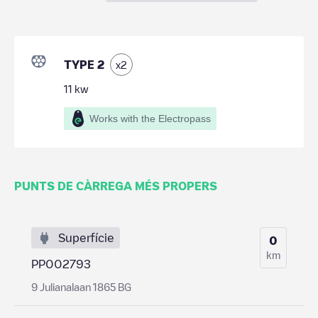
TYPE 2
x
2
11
kw
Works with the Electropass
PUNTS DE CÀRREGA MÉS PROPERS
Superfície
0
km
PP002793
9 Julianalaan 1865 BG