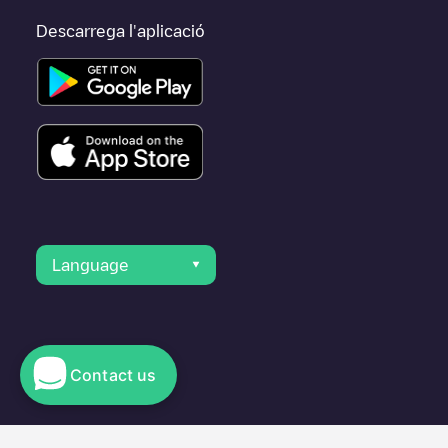
Descarrega l'aplicació
Language
Contact us
© 2023 Electromaps