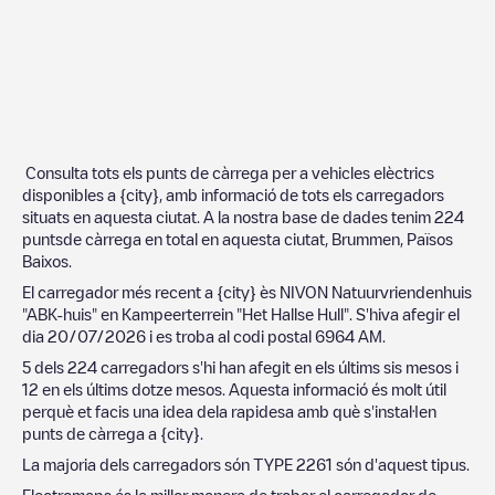
Consulta tots els punts de càrrega per a vehicles elèctrics
disponibles a
{city}
, amb informació de tots els carregadors
situats en aquesta ciutat. A la nostra base de dades tenim
224
puntsde càrrega en total en aquesta ciutat,
Brummen
,
Països
Baixos
.
El carregador més recent a
{city}
ès
NIVON Natuurvriendenhuis
"ABK-huis" en Kampeerterrein "Het Hallse Hull"
. S'hiva afegir el
dia
20/07/2026
i es troba al codi postal
6964 AM
.
5
dels
224
carregadors s'hi han afegit en els últims sis mesos i
12
en els últims dotze mesos. Aquesta informació és molt útil
perquè et facis una idea dela rapidesa amb què s'instal·len
punts de càrrega a
{city}
.
La majoria dels carregadors són
TYPE 2
261
són d'aquest tipus.
Electromaps és la millor manera de trobar el carregador de