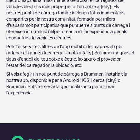
vehicles elèctrics més properper al teu cotxe a
{city}
. Els
nostres punts de càrrega també inclouen fotos icomentaris
compartits per la nostra comunitat, formada per milers
d'usuarismolt participatius que puntuen els punts de càrrega i
ofereixen informació útilper crear la millor experiència per als
conductors de vehicles elèctrics.
Pots fer servir els filtres de l'app mòbil o del mapa web per
ordenar els punts decàrrega situats a
{city}
,
Brummen
segons el
tipus d'endoll del teu cotxe elèctric, laxarxa o el proveïdor,
l'estat del carregador, la ubicació, etc.
Si vols afegir un nou punt de càrrega a
Brummen
, instal·la't la
nostra app, disponible per a Android i iOS, i cerca
{city}
o
Brummen
. Pots fer servir la geolocalització per millorar
l'experiència.