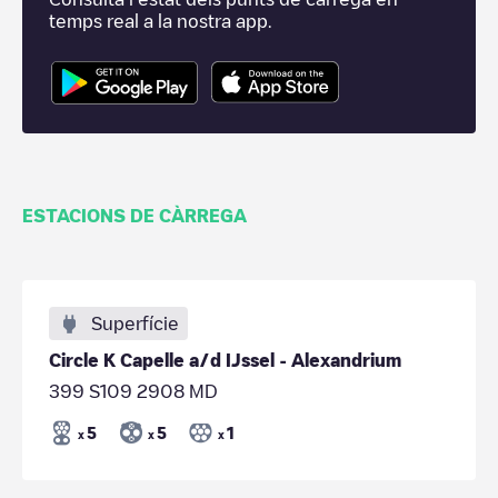
temps real a la nostra app.
ESTACIONS DE CÀRREGA
Superfície
Circle K Capelle a/d IJssel - Alexandrium
399 S109 2908 MD
5
5
1
x
x
x