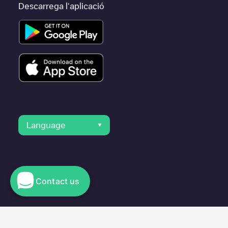
Descarrega l'aplicació
Language
Contact us
© 2023 Electromaps