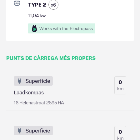
TYPE 2
x
6
11,04
kw
Works with the Electropass
PUNTS DE CÀRREGA MÉS PROPERS
Superfície
0
km
Laadkompas
16 Helenastraat 2595 HA
Superfície
0
km