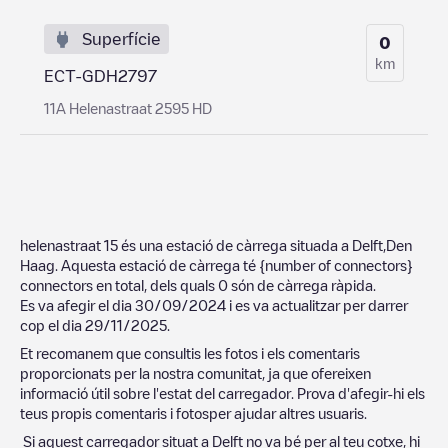
Superfície
0
km
ECT-GDH2797
11A Helenastraat 2595 HD
helenastraat 15
és una estació de càrrega situada a
Delft
,
Den
Haag
. Aquesta estació de càrrega té
{number of connectors}
connectors en total, dels quals
0
són de càrrega ràpida.
Es va afegir el dia
30/09/2024
i es va actualitzar per darrer
cop el dia
29/11/2025
.
Et recomanem que consultis les fotos i els comentaris
proporcionats per la nostra comunitat, ja que ofereixen
informació útil sobre l'estat del carregador. Prova d'afegir-hi els
teus propis comentaris i fotosper ajudar altres usuaris.
Si aquest carregador situat a
Delft
no va bé per al teu cotxe, hi