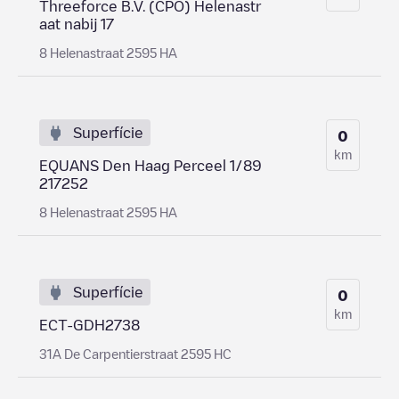
Threeforce B.V. (CPO) Helenastr
aat nabij 17
8 Helenastraat 2595 HA
Superfície
0
km
EQUANS Den Haag Perceel 1/89
217252
8 Helenastraat 2595 HA
Superfície
0
km
ECT-GDH2738
31A De Carpentierstraat 2595 HC