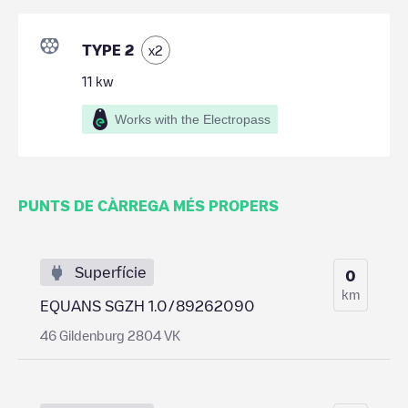
TYPE 2
x
2
11
kw
Works with the Electropass
PUNTS DE CÀRREGA MÉS PROPERS
Superfície
0
km
EQUANS SGZH 1.0/89262090
46 Gildenburg 2804 VK