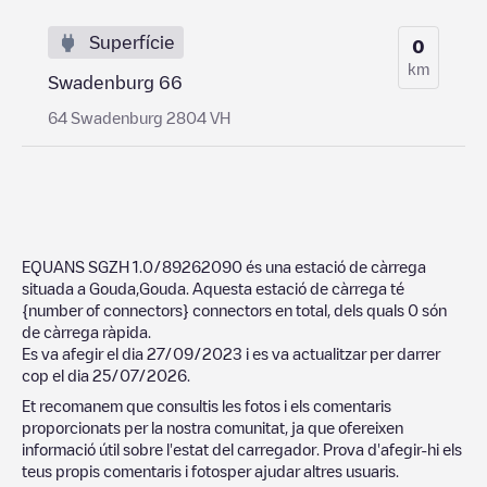
Superfície
0
km
Swadenburg 66
64 Swadenburg 2804 VH
EQUANS SGZH 1.0/89262090
és una estació de càrrega
situada a
Gouda
,
Gouda
. Aquesta estació de càrrega té
{number of connectors}
connectors en total, dels quals
0
són
de càrrega ràpida.
Es va afegir el dia
27/09/2023
i es va actualitzar per darrer
cop el dia
25/07/2026
.
Et recomanem que consultis les fotos i els comentaris
proporcionats per la nostra comunitat, ja que ofereixen
informació útil sobre l'estat del carregador. Prova d'afegir-hi els
teus propis comentaris i fotosper ajudar altres usuaris.