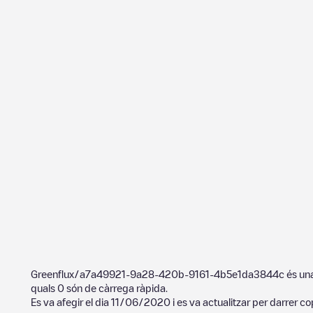
Greenflux/a7a49921-9a28-420b-9161-4b5e1da3844c
és una
quals
0
són de càrrega ràpida.
Es va afegir el dia
11/06/2020
i es va actualitzar per darrer co