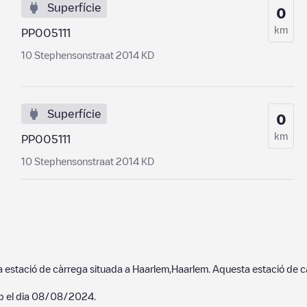
Superfície
0
km
PP005111
10 Stephensonstraat 2014 KD
Superfície
0
km
PP005111
10 Stephensonstraat 2014 KD
 estació de càrrega situada a
Haarlem
,
Haarlem
. Aquesta estació de 
p el dia
08/08/2024
.