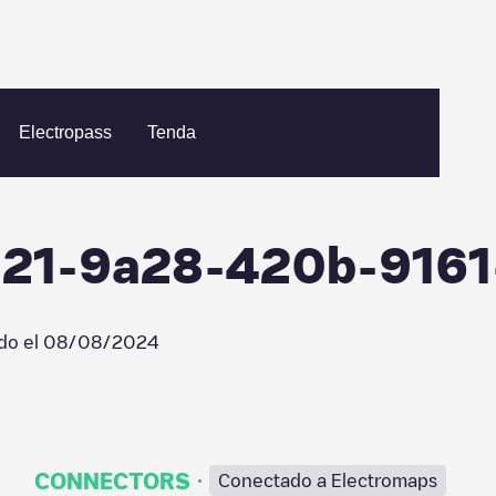
reenflux/a7a49921-9a28-420b-9161-4b5e1da3844c
Electropass
Tenda
921-9a28-420b-916
do el
08/08/2024
·
CONNECTORS
Conectado a Electromaps