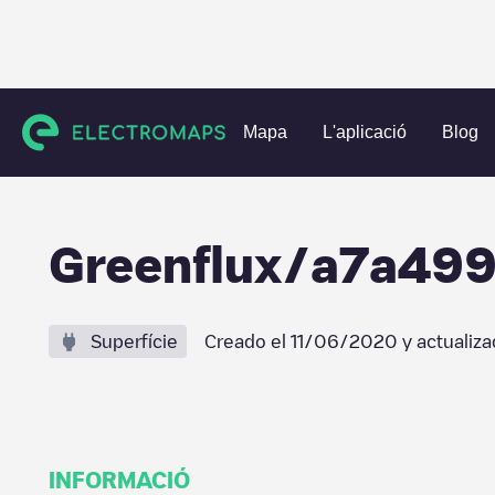
Charging stations
Països Baixos
Haarlem
Haarlem
G
Mapa
L'aplicació
Blog
Greenflux/a7a49
Superfície
Creado el
11/06/2020
y actualiza
INFORMACIÓ