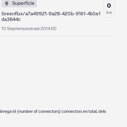
Superfície
0
km
Greenflux/a7a49921-9a28-420b-9161-4b5e1
da3844c
10 Stephensonstraat 2014 KD
càrrega té
{number of connectors}
connectors en total, dels