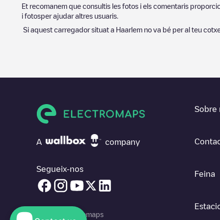
Et recomanem que consultis les fotos i els comentaris proporcion
i fotosper ajudar altres usuaris.
Si aquest carregador situat a
Haarlem
no va bé per al teu cotxe
Sobre 
Contac
A
company
Segueix-nos
Feina
Estaci
© 2026 Electromaps