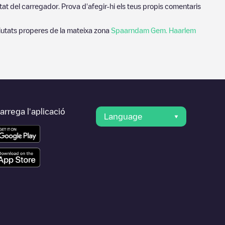
tat del carregador. Prova d'afegir-hi els teus propis comentaris
iutats properes de la mateixa zona
Spaarndam Gem. Haarlem
rrega l'aplicació
Language