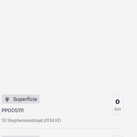
Superfície
0
km
PP005111
10 Stephensonstraat 2014 KD