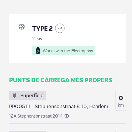
TYPE 2
x
2
11
kw
Works with the Electropass
PUNTS DE CÀRREGA MÉS PROPERS
Superfície
0
km
PP005111 - Stephensonstraat 8-10, Haarlem
12A Stephensonstraat 2014 KD