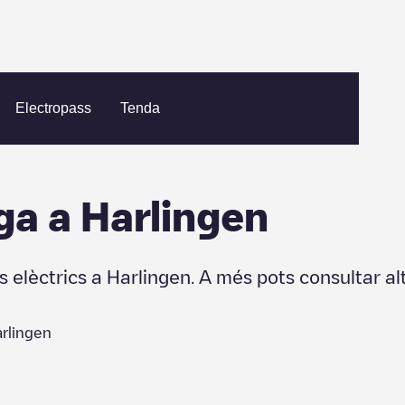
Electropass
Tenda
ga a
Harlingen
s elèctrics a
Harlingen
. A més pots consultar al
rlingen