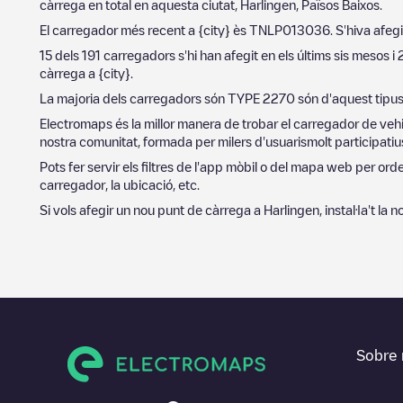
càrrega en total en aquesta ciutat,
Harlingen
,
Països Baixos
.
El carregador més recent a
{city}
ès
TNLP013036
. S'hiva afegi
15
dels
191
carregadors s'hi han afegit en els últims sis mesos i
càrrega a
{city}
.
La majoria dels carregadors són
TYPE 2
270
són d'aquest tipus
Electromaps és la millor manera de trobar el carregador de vehi
nostra comunitat, formada per milers d'usuarismolt participatius
Pots fer servir els filtres de l'app mòbil o del mapa web per or
carregador, la ubicació, etc.
Si vols afegir un nou punt de càrrega a
Harlingen
, instal·la't l
Sobre 