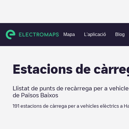
Charging stations
Països Baixos
Harlingen
Mapa
L'aplicació
Blog
Estacions de càrre
Llistat de punts de recàrrega per a vehicle
de
Països Baixos
191
estacions de càrrega per a vehicles elèctrics a
Ha