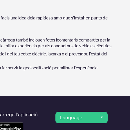
 facis una idea dela rapidesa amb què s'instal·len punts de
e càrrega també inclouen fotos icomentaris compartits per la
a millor experiència per als conductors de vehicles elèctrics.
ll del teu cotxe elèctric, laxarxa o el proveïdor, l'estat del
s fer servir la geolocalització per millorar l'experiència.
rrega l'aplicació
Language