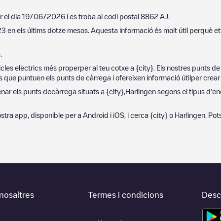
r el dia
19/06/2026
i es troba al codi postal
8862 AJ
.
23
en els últims dotze mesos. Aquesta informació és molt útil perquè et
.
cles elèctrics més properper al teu cotxe a
{city}
. Els nostres punts d
 que puntuen els punts de càrrega i ofereixen informació útilper crear l
denar els punts decàrrega situats a
{city}
,
Harlingen
segons el tipus d'endo
a nostra app, disponible per a Android i iOS, i cerca
{city}
o
Harlingen
. Pot
nosaltres
Termes i condicions
Desca