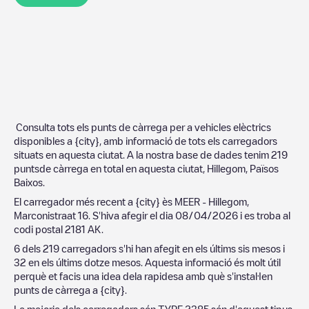
Consulta tots els punts de càrrega per a vehicles elèctrics
disponibles a
{city}
, amb informació de tots els carregadors
situats en aquesta ciutat. A la nostra base de dades tenim
219
puntsde càrrega en total en aquesta ciutat,
Hillegom
,
Països
Baixos
.
El carregador més recent a
{city}
ès
MEER - Hillegom,
Marconistraat 16
. S'hiva afegir el dia
08/04/2026
i es troba al
codi postal
2181 AK
.
6
dels
219
carregadors s'hi han afegit en els últims sis mesos i
32
en els últims dotze mesos. Aquesta informació és molt útil
perquè et facis una idea dela rapidesa amb què s'instal·len
punts de càrrega a
{city}
.
La majoria dels carregadors són
TYPE 2
385
són d'aquest tipus.