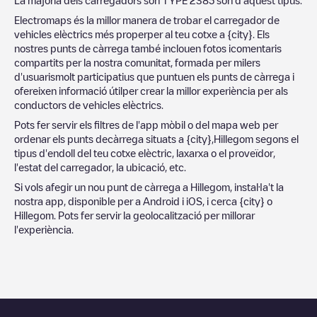
Electromaps és la millor manera de trobar el carregador de
vehicles elèctrics més properper al teu cotxe a
{city}
. Els
nostres punts de càrrega també inclouen fotos icomentaris
compartits per la nostra comunitat, formada per milers
d'usuarismolt participatius que puntuen els punts de càrrega i
ofereixen informació útilper crear la millor experiència per als
conductors de vehicles elèctrics.
Pots fer servir els filtres de l'app mòbil o del mapa web per
ordenar els punts decàrrega situats a
{city}
,
Hillegom
segons el
tipus d'endoll del teu cotxe elèctric, laxarxa o el proveïdor,
l'estat del carregador, la ubicació, etc.
Si vols afegir un nou punt de càrrega a
Hillegom
, instal·la't la
nostra app, disponible per a Android i iOS, i cerca
{city}
o
Hillegom
. Pots fer servir la geolocalització per millorar
l'experiència.