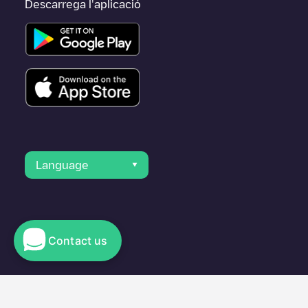
Descarrega l'aplicació
Language
Contact us
© 2023 Electromaps