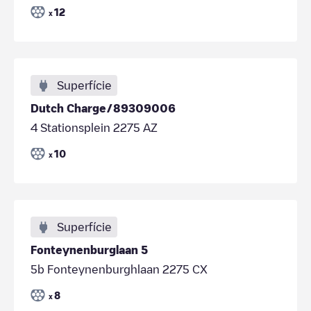
12
x
Superfície
Dutch Charge/89309006
4 Stationsplein 2275 AZ
10
x
Superfície
Fonteynenburglaan 5
5b Fonteynenburghlaan 2275 CX
8
x