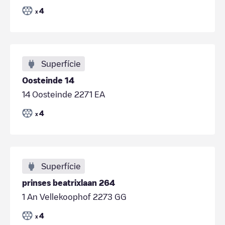
4
x
Superfície
Oosteinde 14
14 Oosteinde 2271 EA
4
x
Superfície
prinses beatrixlaan 264
1 An Vellekoophof 2273 GG
4
x