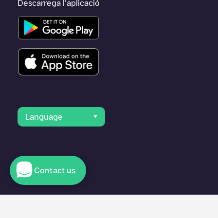
Descarrega l'aplicació
Language
Contact us
© 2023 Electromaps