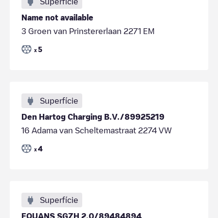
Superfície
Name not available
3 Groen van Prinstererlaan 2271 EM
5
x
Superfície
Den Hartog Charging B.V./89925219
16 Adama van Scheltemastraat 2274 VW
4
x
Superfície
EQUANS SGZH 2.0/89484894