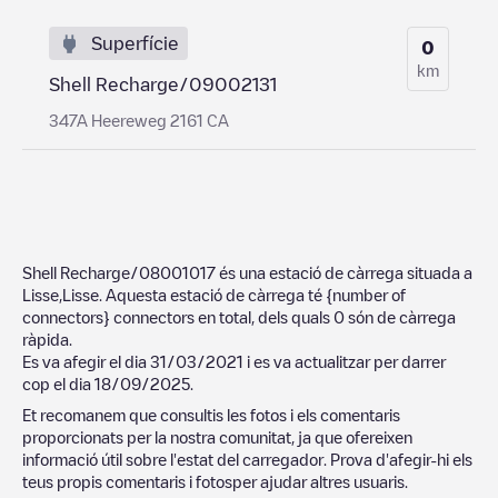
Superfície
0
km
Shell Recharge/09002131
347A Heereweg 2161 CA
Shell Recharge/08001017
és una estació de càrrega situada a
Lisse
,
Lisse
. Aquesta estació de càrrega té
{number of
connectors}
connectors en total, dels quals
0
són de càrrega
ràpida.
Es va afegir el dia
31/03/2021
i es va actualitzar per darrer
cop el dia
18/09/2025
.
Et recomanem que consultis les fotos i els comentaris
proporcionats per la nostra comunitat, ja que ofereixen
informació útil sobre l'estat del carregador. Prova d'afegir-hi els
teus propis comentaris i fotosper ajudar altres usuaris.