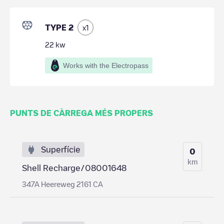
TYPE 2
x
1
22
kw
Works with the Electropass
PUNTS DE CÀRREGA MÉS PROPERS
Superfície
0
km
Shell Recharge/08001648
347A Heereweg 2161 CA