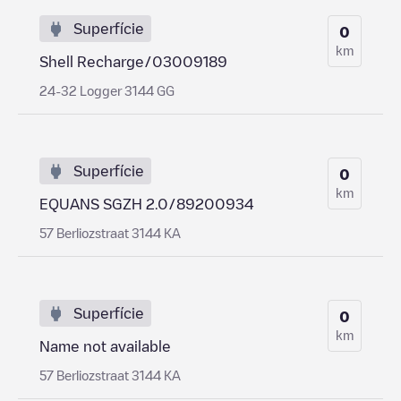
Superfície
0
km
Shell Recharge/03009189
24-32 Logger 3144 GG
Superfície
0
km
EQUANS SGZH 2.0/89200934
57 Berliozstraat 3144 KA
Superfície
0
km
Name not available
57 Berliozstraat 3144 KA