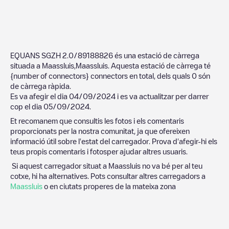
EQUANS SGZH 2.0/89188826
és una estació de càrrega
situada a
Maassluis
,
Maassluis
. Aquesta estació de càrrega té
{number of connectors}
connectors en total, dels quals
0
són
de càrrega ràpida.
Es va afegir el dia
04/09/2024
i es va actualitzar per darrer
cop el dia
05/09/2024
.
Et recomanem que consultis les fotos i els comentaris
proporcionats per la nostra comunitat, ja que ofereixen
informació útil sobre l'estat del carregador. Prova d'afegir-hi els
teus propis comentaris i fotosper ajudar altres usuaris.
Si aquest carregador situat a
Maassluis
no va bé per al teu
cotxe, hi ha alternatives. Pots consultar altres carregadors a
Maassluis
o en ciutats properes de la mateixa zona