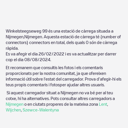
Winkelsteegseweg 99
és una estació de càrrega situada a
Nijmegen
,
Nijmegen
. Aquesta estació de càrrega té
{number of
connectors}
connectors en total, dels quals
0
són de càrrega
ràpida.
Es va afegir el dia
26/02/2022
i es va actualitzar per darrer
cop el dia
08/08/2024
.
Et recomanem que consultis les fotos i els comentaris
proporcionats per la nostra comunitat, ja que ofereixen
informació útil sobre l'estat del carregador. Prova d'afegir-hi els
teus propis comentaris i fotosper ajudar altres usuaris.
Si aquest carregador situat a
Nijmegen
no va bé per al teu
cotxe, hi ha alternatives. Pots consultar altres carregadors a
Nijmegen
o en ciutats properes de la mateixa zona
Lent
,
Wijchen
,
Szewce-Walentyna