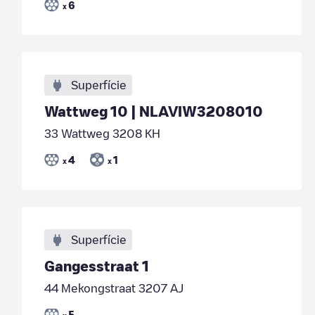
6
x
Superfície
Wattweg 10 | NLAVIW3208010
33 Wattweg 3208 KH
4
1
x
x
Superfície
Gangesstraat 1
44 Mekongstraat 3207 AJ
5