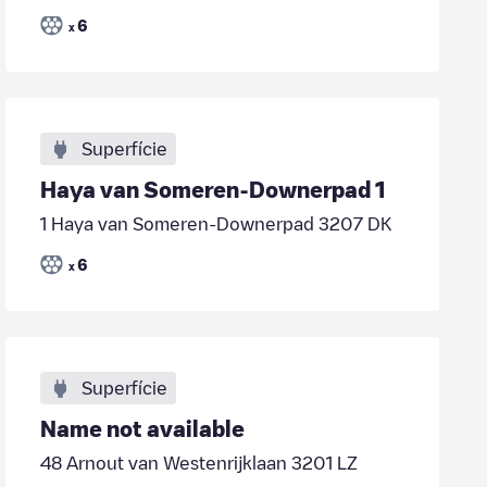
6
x
Superfície
Haya van Someren-Downerpad 1
1 Haya van Someren-Downerpad 3207 DK
6
x
Superfície
Name not available
48 Arnout van Westenrijklaan 3201 LZ