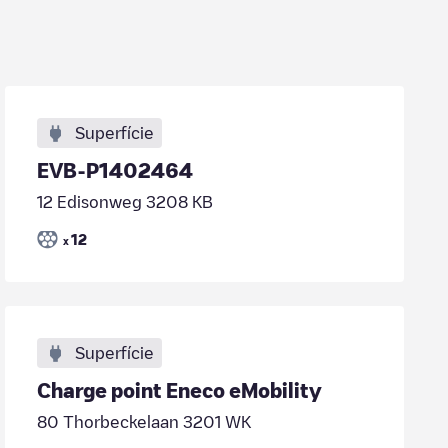
Superfície
EVB-P1402464
12 Edisonweg 3208 KB
12
x
Superfície
Charge point Eneco eMobility
80 Thorbeckelaan 3201 WK