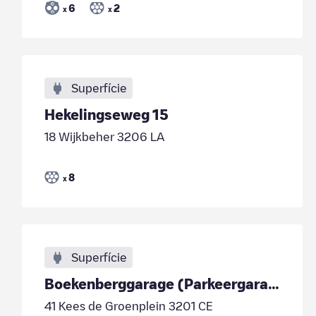
6
2
x
x
Superfície
Hekelingseweg 15
18 Wijkbeher 3206 LA
8
x
Superfície
Boekenberggarage (Parkeergarages Nissewaard)
41 Kees de Groenplein 3201 CE