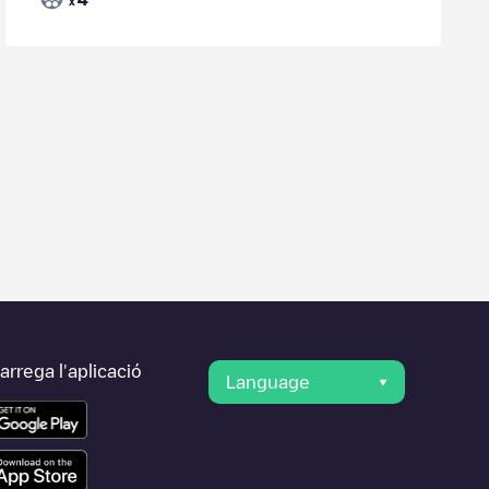
x
rrega l'aplicació
Language