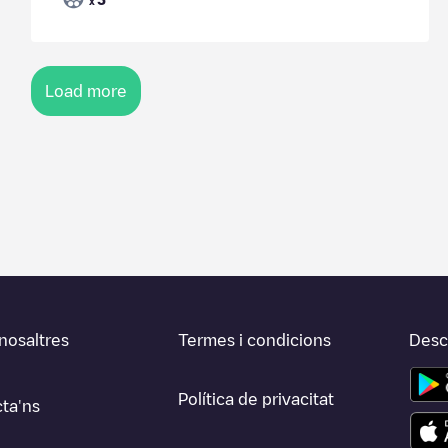
x
Load more
nosaltres
Termes i condicions
Desca
Política de privacitat
ta'ns