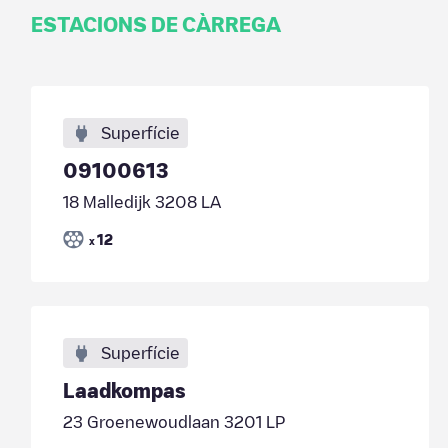
ESTACIONS DE CÀRREGA
Superfície
09100613
18 Malledijk 3208 LA
12
x
Superfície
Laadkompas
23 Groenewoudlaan 3201 LP