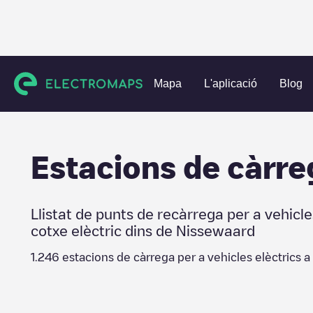
Charging stations
Països Baixos
Nissewaard
Spijkenis
Mapa
L'aplicació
Blog
Estacions de càrre
Llistat de punts de recàrrega per a vehicle
cotxe elèctric dins de
Nissewaard
1.246
estacions de càrrega per a vehicles elèctrics a