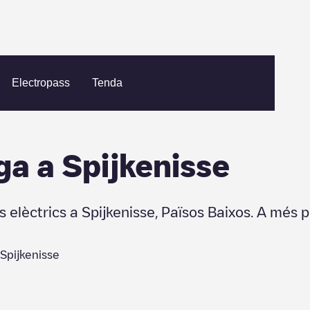
se
Electropass
Tenda
ga a
Spijkenisse
s elèctrics a
Spijkenisse
,
Països Baixos
. A més p
Spijkenisse