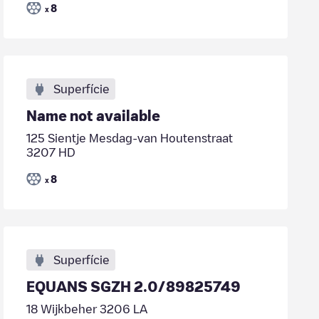
8
x
Superfície
Name not available
125 Sientje Mesdag-van Houtenstraat
3207 HD
8
x
Superfície
EQUANS SGZH 2.0/89825749
18 Wijkbeher 3206 LA