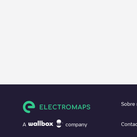
Sobre 
Contac
A
company