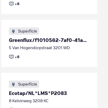
6
x
Superfície
Greenflux/f1010562-7af0-41a3-93f4-678867fcebc8
5 Van Hogendorpstraat 3201 WD
6
x
Superfície
Ecotap/NL*LMS*P2083
8 Kelvinweg 3208 KC