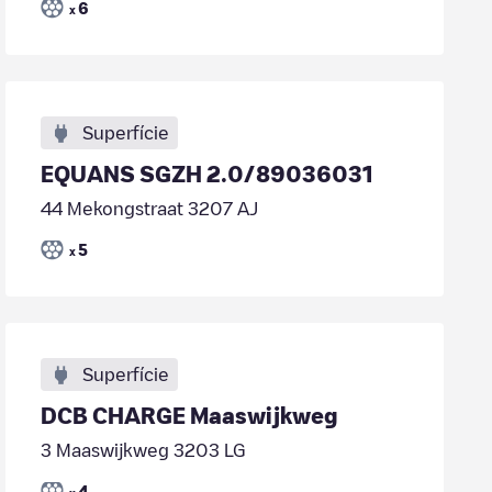
6
x
Superfície
EQUANS SGZH 2.0/89036031
44 Mekongstraat 3207 AJ
5
x
Superfície
DCB CHARGE Maaswijkweg
3 Maaswijkweg 3203 LG
4