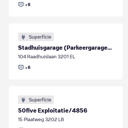
6
x
Superfície
Stadhuisgarage (Parkeergarages Nissewaard)
104 Raadhuislaan 3201 EL
6
x
Superfície
50five Exploitatie/4856
15 Plaatweg 3202 LB