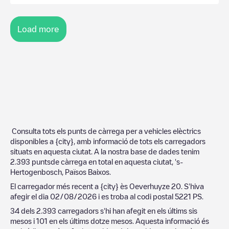
Load more
Consulta tots els punts de càrrega per a vehicles elèctrics
disponibles a
{city}
, amb informació de tots els carregadors
situats en aquesta ciutat. A la nostra base de dades tenim
2.393
puntsde càrrega en total en aquesta ciutat,
's-
Hertogenbosch
,
Països Baixos
.
El carregador més recent a
{city}
ès
Oeverhuyze 20
. S'hiva
afegir el dia
02/08/2026
i es troba al codi postal
5221 PS
.
34
dels
2.393
carregadors s'hi han afegit en els últims sis
mesos i
101
en els últims dotze mesos. Aquesta informació és