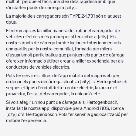
molt útil perquè et facis una idea dela rapidesa amb què
s'instal·len punts de càrrega a
{city}
.
La majoria dels carregadors són
TYPE 2
4.731
són d'aquest
tipus.
Electromaps és la millor manera de trobar el carregador de
vehicles elèctrics més properper al teu cotxe a
{city}
. Els
nostres punts de càrrega també inclouen fotos icomentaris
compartits per la nostra comunitat, formada per milers
d'usuarismolt participatius que puntuen els punts de càrrega i
ofereixen informació útilper crear la millor experiència per als
conductors de vehicles elèctrics.
Pots fer servir els filtres de l'app mòbil o del mapa web per
ordenar els punts decàrrega situats a
{city}
,
's-Hertogenbosch
segons el tipus d'endoll del teu cotxe elèctric, laxarxa o el
proveïdor, l'estat del carregador, la ubicació, etc.
Si vols afegir un nou punt de càrrega a
's-Hertogenbosch
,
instal·la't la nostra app, disponible per a Android i iOS, i cerca
{city}
o
's-Hertogenbosch
. Pots fer servir la geolocalització per
millorar l'experiència.