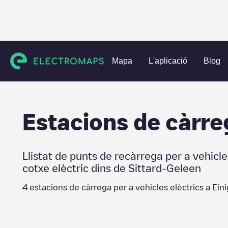
Charging stations
Països Baixos
Sittard-Geleen
Einigh
Mapa
L'aplicació
Blog
Estacions de càrre
Llistat de punts de recàrrega per a vehicle
cotxe elèctric dins de
Sittard-Geleen
4
estacions de càrrega per a vehicles elèctrics a
Ein