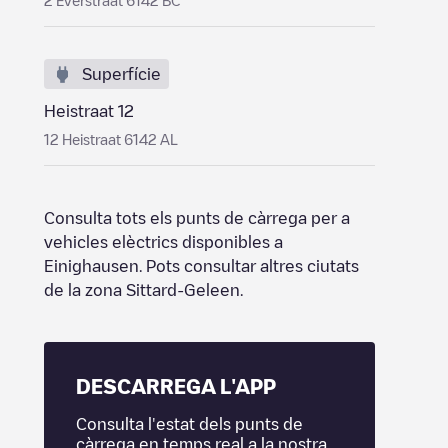
2 Everstraat 6142 BC
Superfície
Heistraat 12
12 Heistraat 6142 AL
Consulta tots els punts de càrrega per a
vehicles elèctrics disponibles a
Einighausen
. Pots consultar altres ciutats
de la zona
Sittard-Geleen
.
DESCARREGA L'APP
Consulta l'estat dels punts de
càrrega en temps real a la nostra