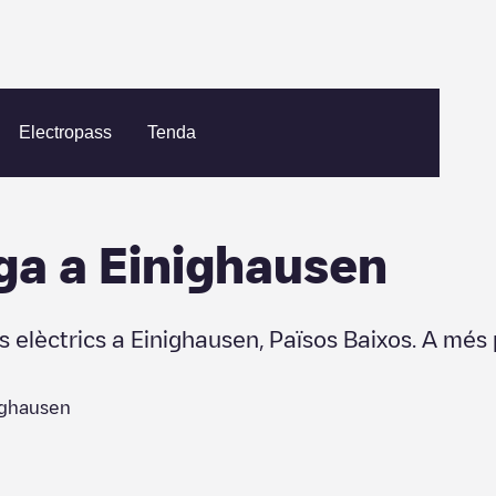
ausen
Electropass
Tenda
ga a
Einighausen
s elèctrics a
Einighausen
,
Països Baixos
. A més 
ighausen