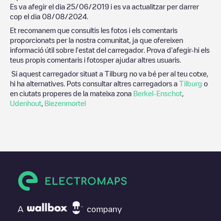
Es va afegir el dia
25/06/2019
i es va actualitzar per darrer
cop el dia
08/08/2024
.
Et recomanem que consultis les fotos i els comentaris
proporcionats per la nostra comunitat, ja que ofereixen
informació útil sobre l'estat del carregador. Prova d'afegir-hi els
teus propis comentaris i fotosper ajudar altres usuaris.
Si aquest carregador situat a
Tilburg
no va bé per al teu cotxe,
hi ha alternatives. Pots consultar altres carregadors a
Tilburg
o
en ciutats properes de la mateixa zona
Berkel-Enschot
,
Udenhout
,
Biezenmortel
A
company