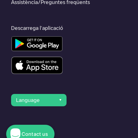
Assistència/Preguntes freqüents
Descarrega l'aplicació
Language
Contact us
© 2023 Electromaps