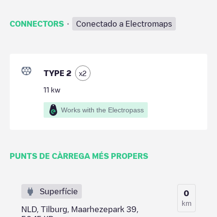
·
CONNECTORS
Conectado a Electromaps
TYPE 2
x
2
11
kw
Works with the Electropass
PUNTS DE CÀRREGA MÉS PROPERS
Superfície
0
km
NLD, Tilburg, Maarhezepark 39,