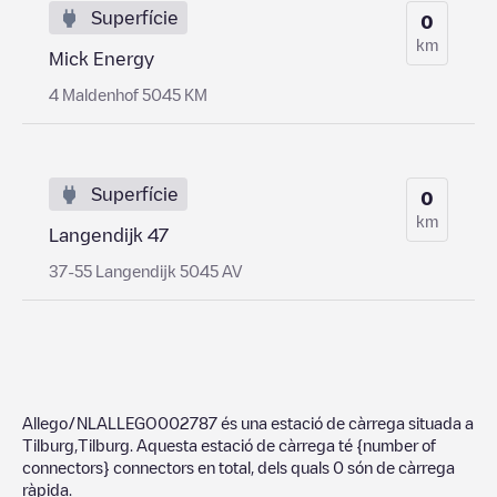
Superfície
0
km
Mick Energy
4 Maldenhof 5045 KM
Superfície
0
km
Langendijk 47
37-55 Langendijk 5045 AV
Allego/NLALLEGO002787
és una estació de càrrega situada a
Tilburg
,
Tilburg
. Aquesta estació de càrrega té
{number of
connectors}
connectors en total, dels quals
0
són de càrrega
ràpida.