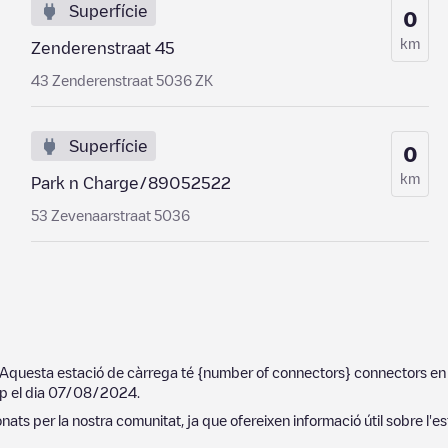
Superfície
0
km
Zenderenstraat 45
43 Zenderenstraat 5036 ZK
Superfície
0
km
Park n Charge/89052522
53 Zevenaarstraat 5036
 Aquesta estació de càrrega té
{number of connectors}
connectors en 
p el dia
07/08/2024
.
ats per la nostra comunitat, ja que ofereixen informació útil sobre l'es