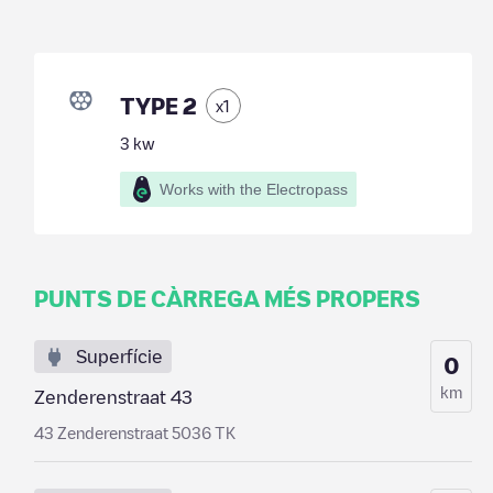
TYPE 2
x
1
3
kw
Works with the Electropass
PUNTS DE CÀRREGA MÉS PROPERS
Superfície
0
km
Zenderenstraat 43
43 Zenderenstraat 5036 TK