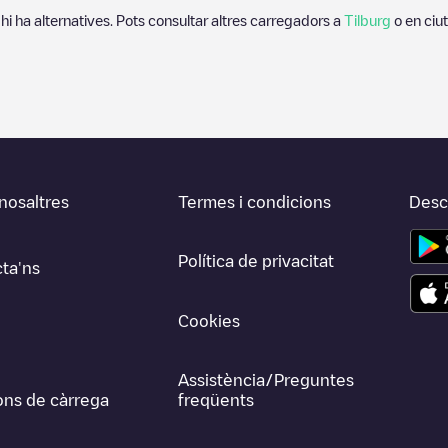
 hi ha alternatives. Pots consultar altres carregadors a
Tilburg
o en ciu
nosaltres
Termes i condicions
Desca
Política de privacitat
ta'ns
Cookies
Assistència/Preguntes
ons de càrrega
freqüents