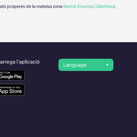
tats properes de la mateixa zona
Berkel-Enschot
,
Udenhout
,
rrega l'aplicació
Language