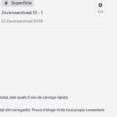
Superfície
0
km
Zevenaarstraat 51 - 1
53 Zevenaarstraat 5036
total, dels quals
0
són de càrrega ràpida.
tat del carregador. Prova d'afegir-hi els teus propis comentaris