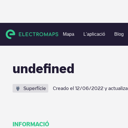
Charging stations
Països Baixos
Tilburg
Tilburg
und
Mapa
L'aplicació
Blog
undefined
Superfície
Creado el
12/06/2022
y actualiz
INFORMACIÓ