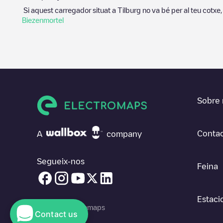
Si aquest carregador situat a
Tilburg
no va bé per al teu cotxe,
Biezenmortel
Sobre 
Contac
A
company
Segueix-nos
Feina
Estaci
© 2026 Electromaps
Contact us