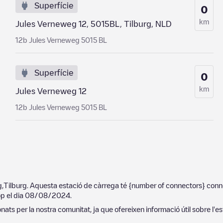
Superfície
0
km
Jules Verneweg 12, 5015BL, Tilburg, NLD
12b Jules Verneweg 5015 BL
Superfície
0
km
Jules Verneweg 12
12b Jules Verneweg 5015 BL
g
,
Tilburg
. Aquesta estació de càrrega té
{number of connectors}
conne
op el dia
08/08/2024
.
ats per la nostra comunitat, ja que ofereixen informació útil sobre l'es