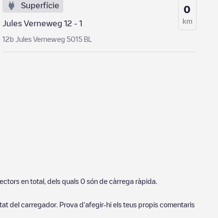
Superfície
0
km
Jules Verneweg 12 - 1
12b Jules Verneweg 5015 BL
ctors en total, dels quals
0
són de càrrega ràpida.
tat del carregador. Prova d'afegir-hi els teus propis comentaris