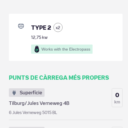
TYPE 2
x
2
12,75
kw
Works with the Electropass
PUNTS DE CÀRREGA MÉS PROPERS
Superfície
0
km
Tilburg/Jules Verneweg 4B
6 Jules Verneweg 5015 BL