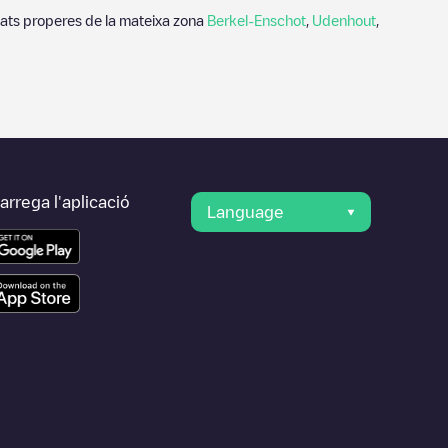
tats properes de la mateixa zona
Berkel-Enschot
,
Udenhout
,
rrega l'aplicació
Language