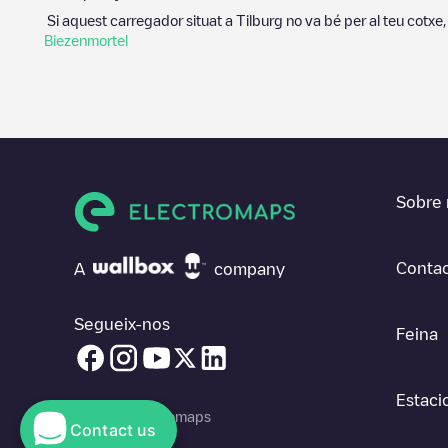
Si aquest carregador situat a
Tilburg
no va bé per al teu cotxe,
Biezenmortel
Sobre 
Contac
A
company
Segueix-nos
Feina
Estaci
© 2026 Electromaps
Contact us