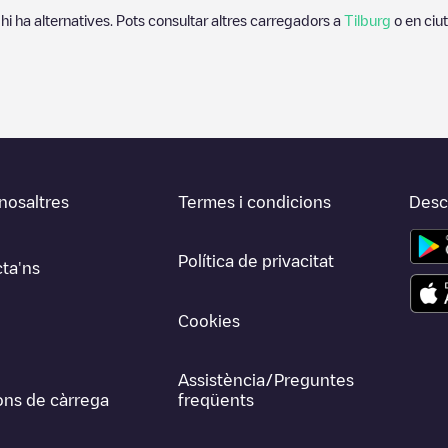
 hi ha alternatives. Pots consultar altres carregadors a
Tilburg
o en ciu
nosaltres
Termes i condicions
Desca
Política de privacitat
ta'ns
Cookies
Assistència/Preguntes
ons de càrrega
freqüents