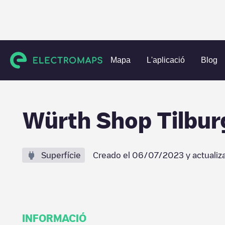
Charging stations
Països Baixos
Tilburg
Tilburg
Würt
Mapa
L'aplicació
Blog
Würth Shop Tilbur
Superfície
Creado el
06/07/2023
y actualiz
INFORMACIÓ