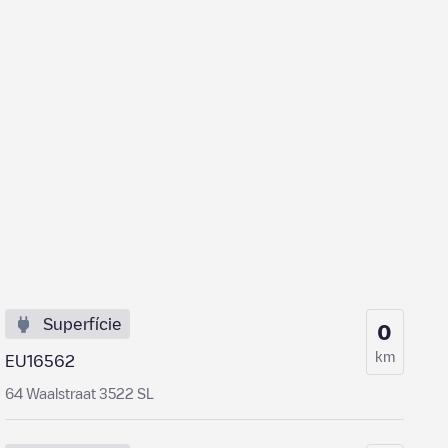
Superfície
0
km
EU16562
64 Waalstraat 3522 SL