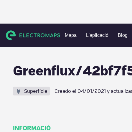
Charging stations
Països Baixos
Utrecht
Utrecht
Gre
Mapa
L'aplicació
Blog
Greenflux/42bf7
Superfície
Creado el
04/01/2021
y actualiza
INFORMACIÓ