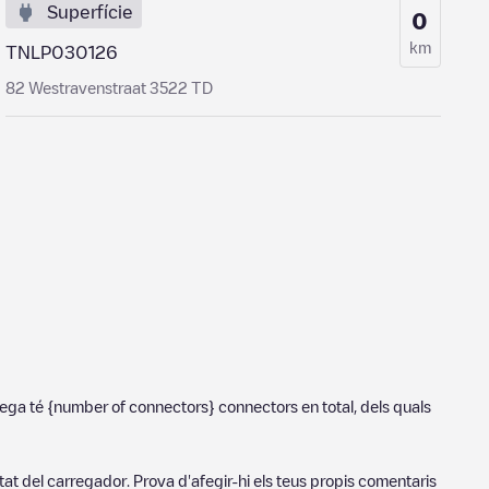
Superfície
0
km
TNLP030126
82 Westravenstraat 3522 TD
rega té
{number of connectors}
connectors en total, dels quals
tat del carregador. Prova d'afegir-hi els teus propis comentaris