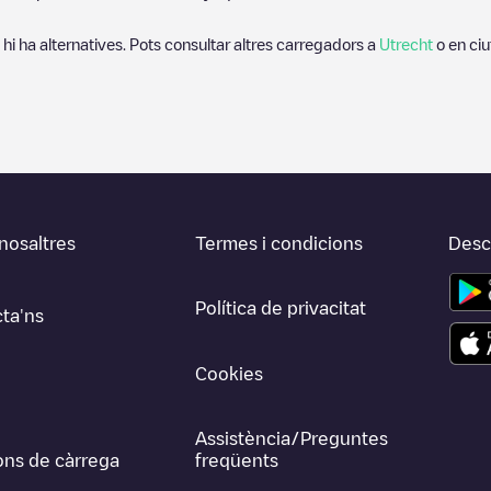
 hi ha alternatives. Pots consultar altres carregadors a
Utrecht
o en ciu
nosaltres
Termes i condicions
Desca
Política de privacitat
ta'ns
Cookies
Assistència/Preguntes
ons de càrrega
freqüents