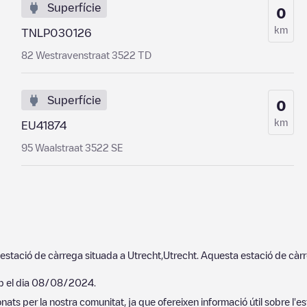
Superfície
0
km
TNLP030126
82 Westravenstraat 3522 TD
Superfície
0
km
EU41874
95 Waalstraat 3522 SE
estació de càrrega situada a
Utrecht
,
Utrecht
. Aquesta estació de càr
p el dia
08/08/2024
.
ats per la nostra comunitat, ja que ofereixen informació útil sobre l'es