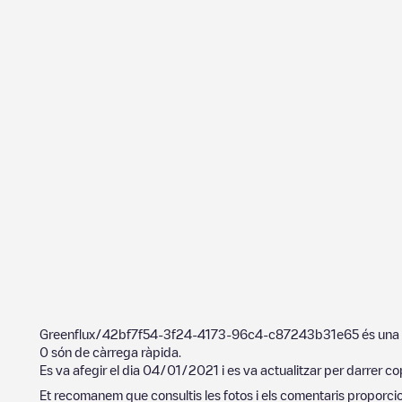
Greenflux/42bf7f54-3f24-4173-96c4-c87243b31e65
és una 
0
són de càrrega ràpida.
Es va afegir el dia
04/01/2021
i es va actualitzar per darrer co
Et recomanem que consultis les fotos i els comentaris proporcion