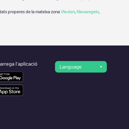
tats properes de la mateixa zona
Vleuten
,
Nieuwegein
,
rrega l'aplicació
Language