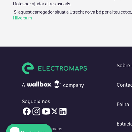
i fotosper ajudar altres usuaris.
Si aquest carregador situat a
Utrecht
no va bé per al teu cotxe,
Hilversum
Sobre 
Contac
A
company
Segueix-nos
Feina
Estaci
© 2026 Electromaps