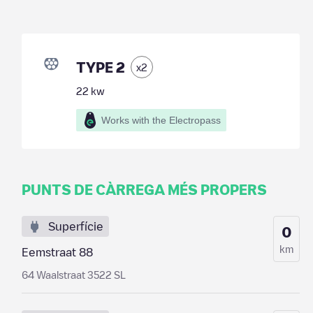
TYPE 2
x
2
22
kw
Works with the Electropass
PUNTS DE CÀRREGA MÉS PROPERS
Superfície
0
km
Eemstraat 88
64 Waalstraat 3522 SL