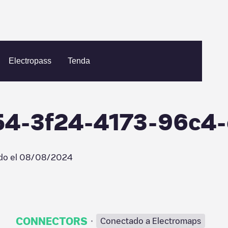
enflux/42bf7f54-3f24-4173-96c4-c87243b31e65
Electropass
Tenda
f54-3f24-4173-96c4
do el
08/08/2024
·
CONNECTORS
Conectado a Electromaps