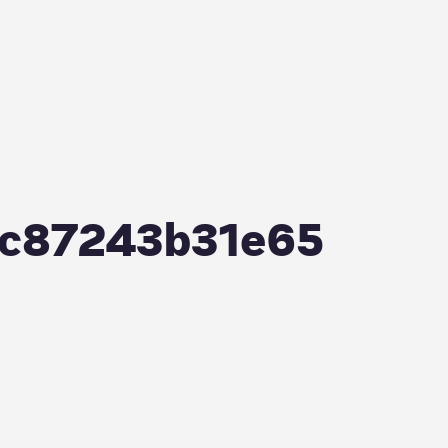
-c87243b31e65