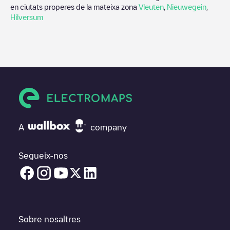
en ciutats properes de la mateixa zona
Vleuten
,
Nieuwegein
,
Hilversum
A
company
Segueix-nos
Sobre nosaltres