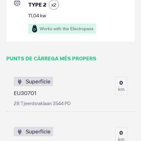
TYPE 2
x
2
11,04
kw
Works with the Electropass
PUNTS DE CÀRREGA MÉS PROPERS
Superfície
0
km
EU30701
28 Tjeerdsraklaan 3544 PD
Superfície
0
km