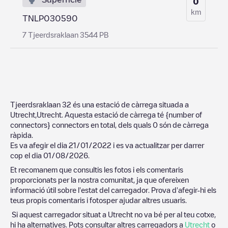
0
km
TNLP030590
7 Tjeerdsraklaan 3544 PB
Tjeerdsraklaan 32
és una estació de càrrega situada a
Utrecht
,
Utrecht
. Aquesta estació de càrrega té
{number of
connectors}
connectors en total, dels quals
0
són de càrrega
ràpida.
Es va afegir el dia
21/01/2022
i es va actualitzar per darrer
cop el dia
01/08/2026
.
Et recomanem que consultis les fotos i els comentaris
proporcionats per la nostra comunitat, ja que ofereixen
informació útil sobre l'estat del carregador. Prova d'afegir-hi els
teus propis comentaris i fotosper ajudar altres usuaris.
Si aquest carregador situat a
Utrecht
no va bé per al teu cotxe,
hi ha alternatives. Pots consultar altres carregadors a
Utrecht
o