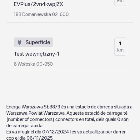
EVPlus/2vn4kwpjZX
18B Domaniewska 02-600
Superfície
1
km
Test wewnętrzny-1
6 Wołoska 00-950
Energa Warszawa SŁ8873
és una estació de càrrega situada a
Warszawa
,
Powiat Warszawa
. Aquesta estació de càrrega té
{number of connectors}
connectors en total, dels quals
0
són
de càrrega ràpida.
Es va afegir el dia
07/12/2024
i es va actualitzar per darrer
cop el dia
06/11/2025
.