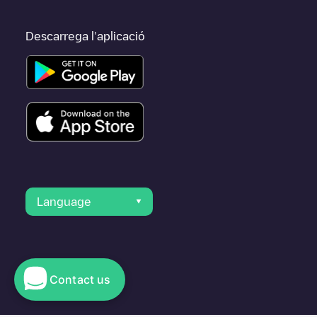
Descarrega l'aplicació
Language
Contact us
© 2023 Electromaps