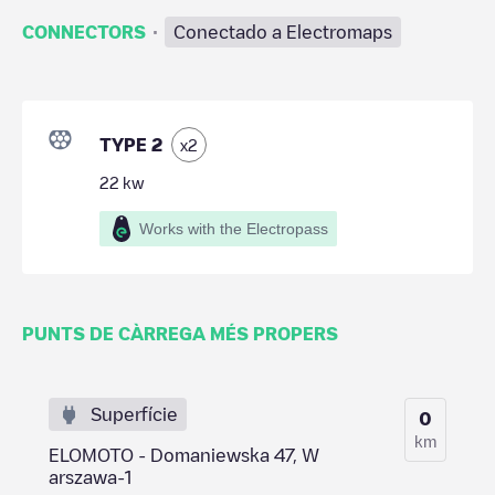
·
CONNECTORS
Conectado a Electromaps
TYPE 2
x
2
22
kw
Works with the Electropass
PUNTS DE CÀRREGA MÉS PROPERS
Superfície
0
km
ELOMOTO - Domaniewska 47, W
arszawa-1