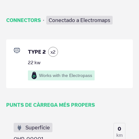
·
CONNECTORS
Conectado a Electromaps
TYPE 2
x
2
22
kw
Works with the Electropass
PUNTS DE CÀRREGA MÉS PROPERS
Superfície
0
km
OHP-00001