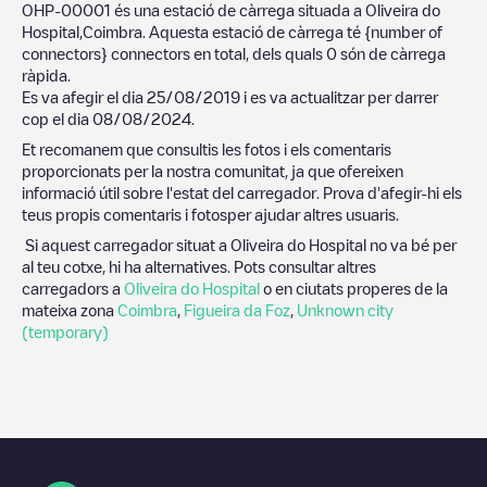
OHP-00001
és una estació de càrrega situada a
Oliveira do
Hospital
,
Coimbra
. Aquesta estació de càrrega té
{number of
connectors}
connectors en total, dels quals
0
són de càrrega
ràpida.
Es va afegir el dia
25/08/2019
i es va actualitzar per darrer
cop el dia
08/08/2024
.
Et recomanem que consultis les fotos i els comentaris
proporcionats per la nostra comunitat, ja que ofereixen
informació útil sobre l'estat del carregador. Prova d'afegir-hi els
teus propis comentaris i fotosper ajudar altres usuaris.
Si aquest carregador situat a
Oliveira do Hospital
no va bé per
al teu cotxe, hi ha alternatives. Pots consultar altres
carregadors a
Oliveira do Hospital
o en ciutats properes de la
mateixa zona
Coimbra
,
Figueira da Foz
,
Unknown city
(temporary)