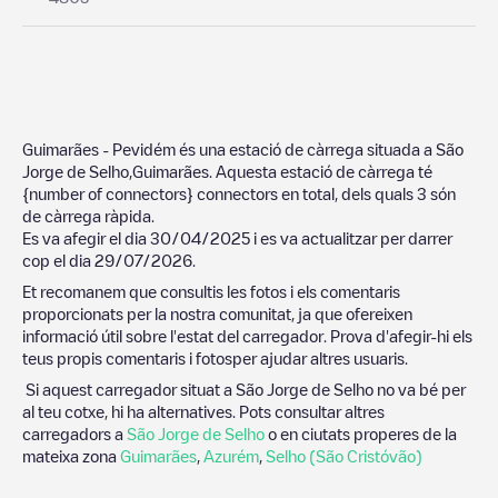
Guimarães - Pevidém
és una estació de càrrega situada a
São
Jorge de Selho
,
Guimarães
. Aquesta estació de càrrega té
{number of connectors}
connectors en total, dels quals
3
són
de càrrega ràpida.
Es va afegir el dia
30/04/2025
i es va actualitzar per darrer
cop el dia
29/07/2026
.
Et recomanem que consultis les fotos i els comentaris
proporcionats per la nostra comunitat, ja que ofereixen
informació útil sobre l'estat del carregador. Prova d'afegir-hi els
teus propis comentaris i fotosper ajudar altres usuaris.
Si aquest carregador situat a
São Jorge de Selho
no va bé per
al teu cotxe, hi ha alternatives. Pots consultar altres
carregadors a
São Jorge de Selho
o en ciutats properes de la
mateixa zona
Guimarães
,
Azurém
,
Selho (São Cristóvão)