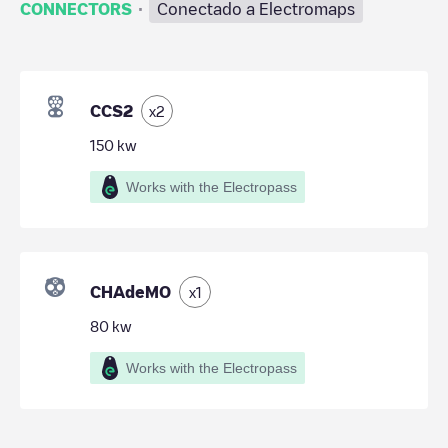
·
CONNECTORS
Conectado a Electromaps
CCS2
x
2
150
kw
Works with the Electropass
CHAdeMO
x
1
80
kw
Works with the Electropass