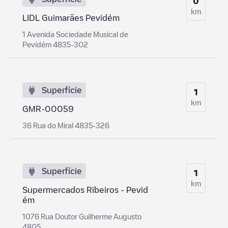
0
km
LIDL Guimarães Pevidém
1 Avenida Sociedade Musical de
Pevidém 4835-302
Superfície
1
km
GMR-00059
36 Rua do Miral 4835-326
Superfície
1
km
Supermercados Ribeiros - Pevid
ém
1076 Rua Doutor Guilherme Augusto
4805