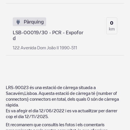
Pàrquing
0
km
LSB-00019/30 - PCR - Expofor
d
122 Avenida Dom João II 1990-511
LRS-90023
és una estació de càrrega situada a
Sacavém
,
Lisboa
. Aquesta estació de càrrega té
{number of
connectors}
connectors en total, dels quals
0
són de càrrega
ràpida.
Es va afegir el dia
12/06/2022
i es va actualitzar per darrer
cop el dia
12/11/2025
.
Et recomanem que consultis les fotos i els comentaris