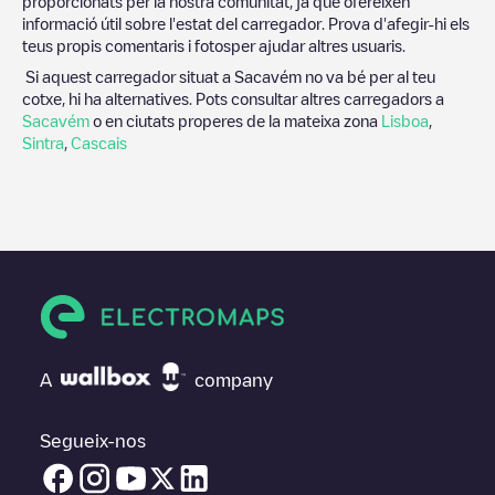
proporcionats per la nostra comunitat, ja que ofereixen
informació útil sobre l'estat del carregador. Prova d'afegir-hi els
teus propis comentaris i fotosper ajudar altres usuaris.
Si aquest carregador situat a
Sacavém
no va bé per al teu
cotxe, hi ha alternatives. Pots consultar altres carregadors a
Sacavém
o en ciutats properes de la mateixa zona
Lisboa
,
Sintra
,
Cascais
A
company
Segueix-nos