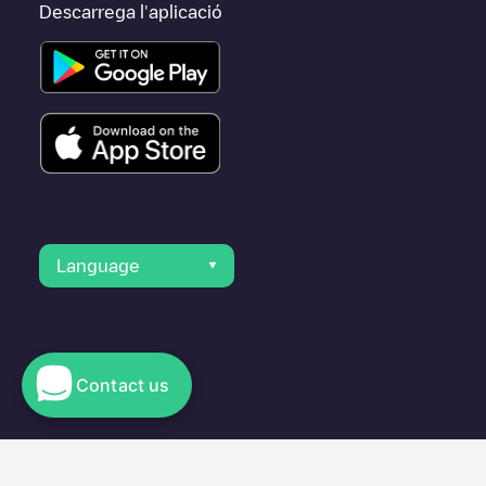
Descarrega l'aplicació
Language
Contact us
© 2023 Electromaps