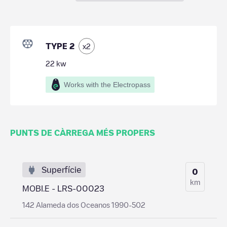
TYPE 2
x
2
22
kw
Works with the Electropass
PUNTS DE CÀRREGA MÉS PROPERS
Superfície
0
km
MOBI.E - LRS-00023
142 Alameda dos Oceanos 1990-502