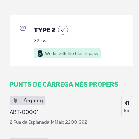
TYPE 2
x
4
22
kw
Works with the Electropass
PUNTS DE CÀRREGA MÉS PROPERS
Pàrquing
0
km
ABT-00001
2 Rua da Esplanada 1º Maio 2200-392