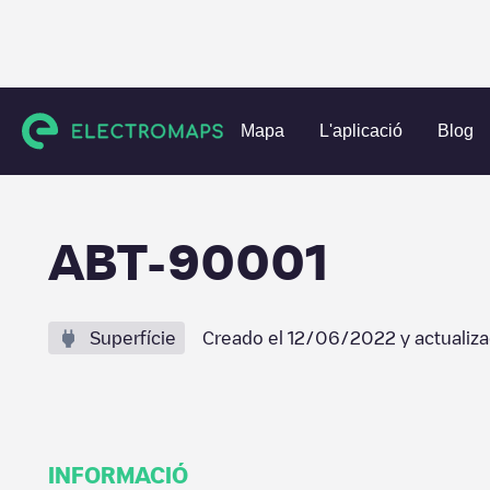
Charging stations
Portugal
Santarém
Abrantes
ABT
Mapa
L'aplicació
Blog
ABT-90001
Superfície
Creado el
12/06/2022
y actualiz
INFORMACIÓ