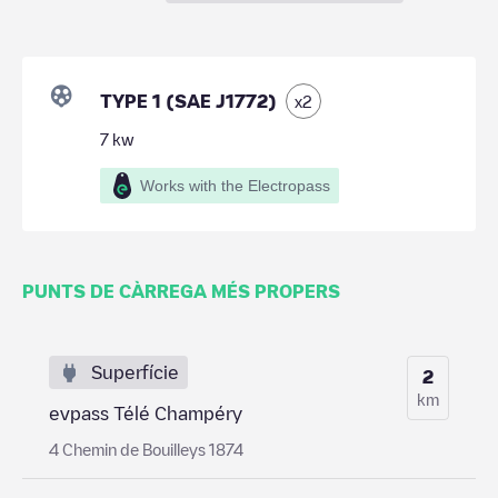
TYPE 1 (SAE J1772)
x
2
7
kw
Works with the Electropass
PUNTS DE CÀRREGA MÉS PROPERS
Superfície
2
km
evpass Télé Champéry
4 Chemin de Bouilleys 1874