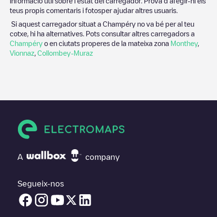
informació útil sobre l'estat del carregador. Prova d'afegir-hi els
teus propis comentaris i fotosper ajudar altres usuaris.
Si aquest carregador situat a
Champéry
no va bé per al teu
cotxe, hi ha alternatives. Pots consultar altres carregadors a
Champéry
o en ciutats properes de la mateixa zona
Monthey
,
Vionnaz
,
Collombey-Muraz
A
company
Segueix-nos