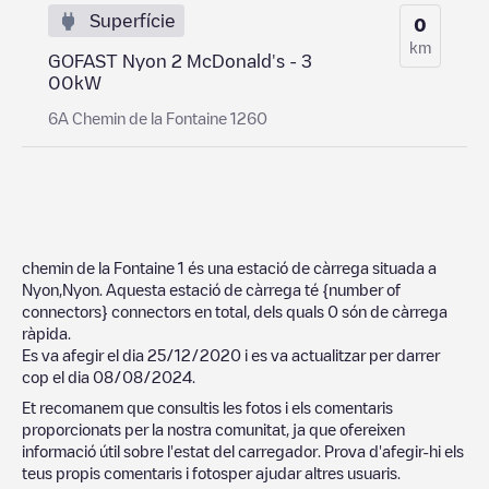
Superfície
0
km
GOFAST Nyon 2 McDonald's - 3
00kW
6A Chemin de la Fontaine 1260
chemin de la Fontaine 1
és una estació de càrrega situada a
Nyon
,
Nyon
. Aquesta estació de càrrega té
{number of
connectors}
connectors en total, dels quals
0
són de càrrega
ràpida.
Es va afegir el dia
25/12/2020
i es va actualitzar per darrer
cop el dia
08/08/2024
.
Et recomanem que consultis les fotos i els comentaris
proporcionats per la nostra comunitat, ja que ofereixen
informació útil sobre l'estat del carregador. Prova d'afegir-hi els
teus propis comentaris i fotosper ajudar altres usuaris.