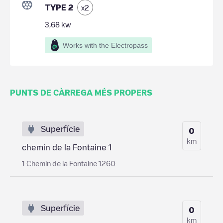
TYPE 2
x
2
3,68
kw
Works with the Electropass
PUNTS DE CÀRREGA MÉS PROPERS
Superfície
0
km
chemin de la Fontaine 1
1 Chemin de la Fontaine 1260
Superfície
0
km