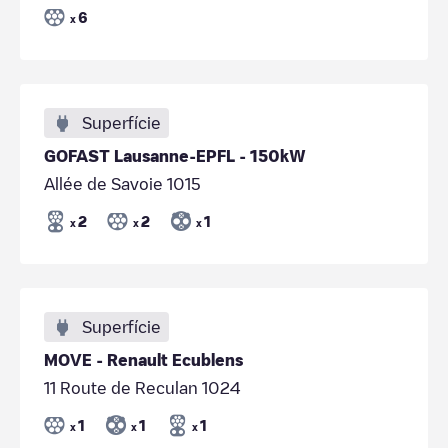
6
x
Superfície
GOFAST Lausanne-EPFL - 150kW
Allée de Savoie 1015
2
2
1
x
x
x
Superfície
MOVE - Renault Ecublens
11 Route de Reculan 1024
1
1
1
x
x
x