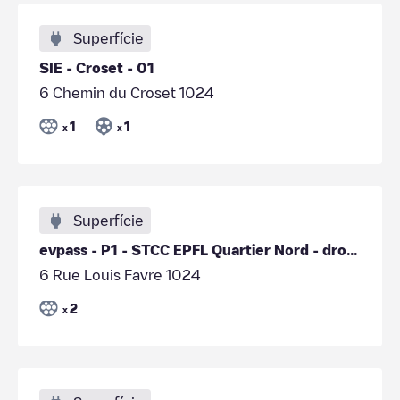
Superfície
SIE - Croset - 01
6 Chemin du Croset 1024
1
1
x
x
Superfície
evpass - P1 - STCC EPFL Quartier Nord - droite
6 Rue Louis Favre 1024
2
x