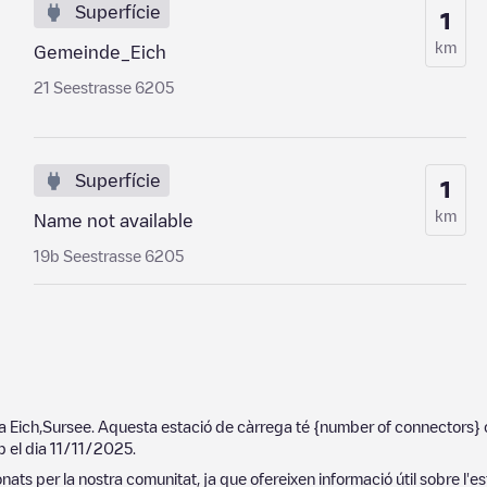
Superfície
1
km
Gemeinde_Eich
21 Seestrasse 6205
Superfície
1
km
Name not available
19b Seestrasse 6205
 a
Eich
,
Sursee
. Aquesta estació de càrrega té
{number of connectors}
p el dia
11/11/2025
.
ats per la nostra comunitat, ja que ofereixen informació útil sobre l'es