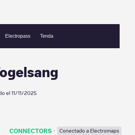
ant Vogelsang
Electropass
Tenda
Vogelsang
do el
11/11/2025
·
CONNECTORS
Conectado a Electromaps