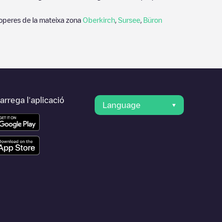
roperes de la mateixa zona
Oberkirch
,
Sursee
,
Büron
rrega l'aplicació
Language