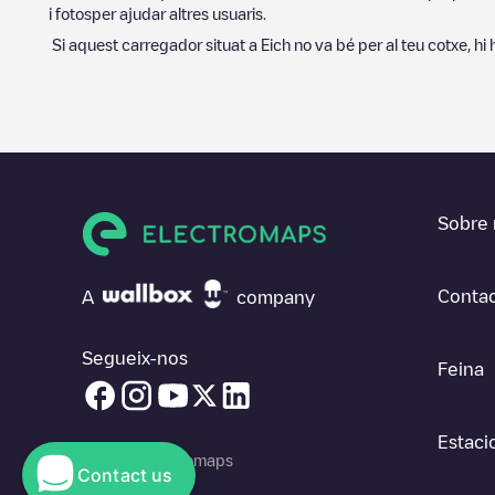
i fotosper ajudar altres usuaris.
Si aquest carregador situat a
Eich
no va bé per al teu cotxe, hi
Sobre 
Contac
A
company
Segueix-nos
Feina
Estaci
© 2026 Electromaps
Contact us