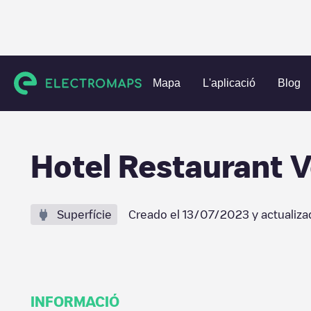
Charging stations
Suïssa
Sursee
Eich
Hotel Restaur
Mapa
L'aplicació
Blog
Hotel Restaurant 
Superfície
Creado el
13/07/2023
y actualiza
INFORMACIÓ