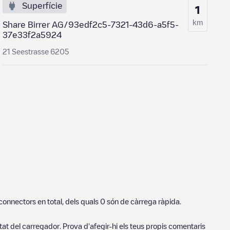
Superfície
1
km
Share Birrer AG/93edf2c5-7321-43d6-a5f5-
37e33f2a5924
21 Seestrasse 6205
connectors en total, dels quals
0
són de càrrega ràpida.
tat del carregador. Prova d'afegir-hi els teus propis comentaris