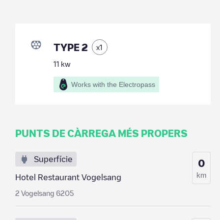
TYPE 2
x
1
11
kw
Works with the Electropass
PUNTS DE CÀRREGA MÉS PROPERS
Superfície
0
km
Hotel Restaurant Vogelsang
2 Vogelsang 6205