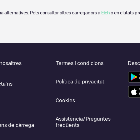
 ha alternatives. Pots consultar altres carregadors a
Eich
o en ciutats p
nosaltres
Termes i condicions
Desca
Política de privacitat
ta'ns
Cookies
Assistència/Preguntes
ons de càrrega
freqüents