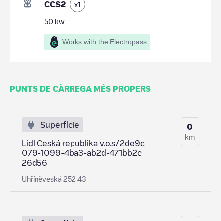
CCS2
x
1
50
kw
Works with the Electropass
PUNTS DE CÀRREGA MÉS PROPERS
Superfície
0
km
Lidl Ceská republika v.o.s/2de9c
079-1099-4ba3-ab2d-471bb2c
26d56
Uhříněveská 252 43