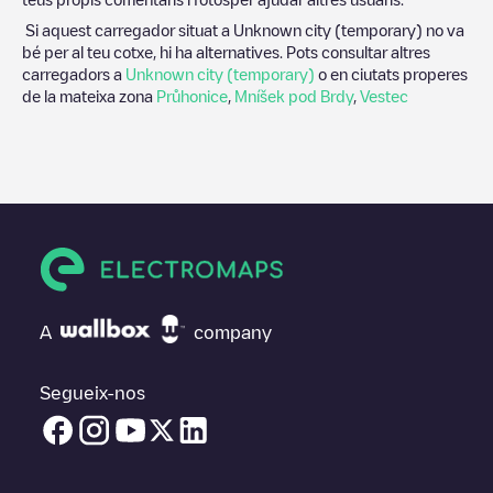
Si aquest carregador situat a
Unknown city (temporary)
no va
bé per al teu cotxe, hi ha alternatives. Pots consultar altres
carregadors a
Unknown city (temporary)
o en ciutats properes
de la mateixa zona
Průhonice
,
Mníšek pod Brdy
,
Vestec
A
company
Segueix-nos