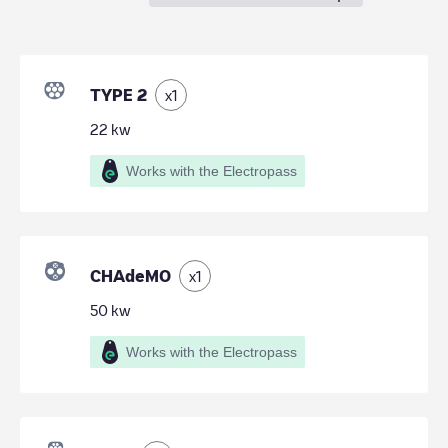
TYPE 2
x
1
22
kw
Works with the Electropass
CHAdeMO
x
1
50
kw
Works with the Electropass