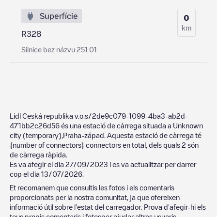
Superfície
0
km
R328
Silnice bez názvu 251 01
Lidl Ceská republika v.o.s/2de9c079-1099-4ba3-ab2d-
471bb2c26d56
és una estació de càrrega situada a
Unknown
city (temporary)
,
Praha-západ
. Aquesta estació de càrrega té
{number of connectors}
connectors en total, dels quals
2
són
de càrrega ràpida.
Es va afegir el dia
27/09/2023
i es va actualitzar per darrer
cop el dia
13/07/2026
.
Et recomanem que consultis les fotos i els comentaris
proporcionats per la nostra comunitat, ja que ofereixen
informació útil sobre l'estat del carregador. Prova d'afegir-hi els
teus propis comentaris i fotosper ajudar altres usuaris.