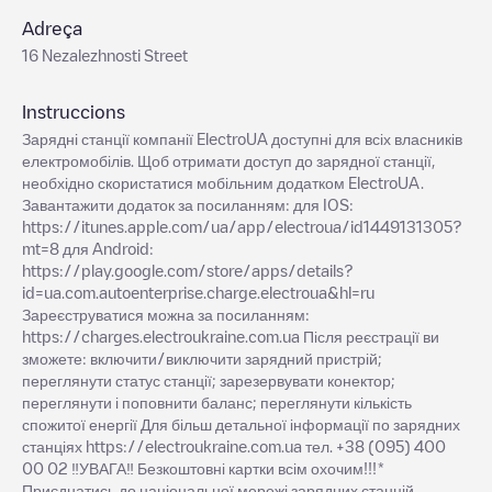
Adreça
16 Nezalezhnosti Street
Instruccions
Зарядні станції компанії ElectroUA доступні для всіх власників
електромобілів. Щоб отримати доступ до зарядної станції,
необхідно скористатися мобільним додатком ElectroUA.
Завантажити додаток за посиланням: для IOS:
https://itunes.apple.com/ua/app/electroua/id1449131305?
mt=8 для Android:
https://play.google.com/store/apps/details?
id=ua.com.autoenterprise.charge.electroua&hl=ru
Зареєструватися можна за посиланням:
https://charges.electroukraine.com.ua Після реєстрації ви
зможете: включити/виключити зарядний пристрій;
переглянути статус станції; зарезервувати конектор;
переглянути і поповнити баланс; переглянути кількість
спожитої енергії Для більш детальної інформації по зарядних
станціях https://electroukraine.com.ua тел. +38 (095) 400
00 02 ‼️УВАГА‼️ Безкоштовні картки всім охочим!!!*
Приєднатись до національної мережі зарядних станцій