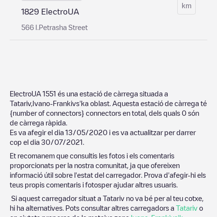
km
1829 ElectroUA
566 I.Petrasha Street
ElectroUA 1551
és una estació de càrrega situada a
Tatariv
,
Ivano-Frankivs'ka oblast
. Aquesta estació de càrrega té
{number of connectors}
connectors en total, dels quals
0
són
de càrrega ràpida.
Es va afegir el dia
13/05/2020
i es va actualitzar per darrer
cop el dia
30/07/2021
.
Et recomanem que consultis les fotos i els comentaris
proporcionats per la nostra comunitat, ja que ofereixen
informació útil sobre l'estat del carregador. Prova d'afegir-hi els
teus propis comentaris i fotosper ajudar altres usuaris.
Si aquest carregador situat a
Tatariv
no va bé per al teu cotxe,
hi ha alternatives. Pots consultar altres carregadors a
Tatariv
o