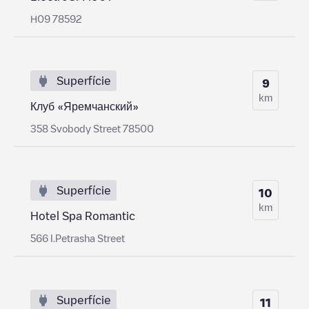
Н09 78592
Superfície
9
km
Клуб «Яремчанский»
358 Svobody Street 78500
Superfície
10
km
Hotel Spa Romantic
566 I.Petrasha Street
Superfície
11