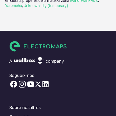
en ciutats properes de la mateixa zona
Ivano-Frankivs'k
,
Yaremcha
,
Unknown city (temporary)
A
company
Segueix-nos
Sobre nosaltres