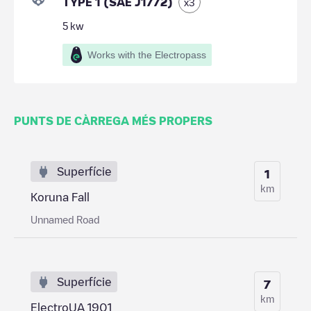
TYPE 1 (SAE J1772)
x
3
5
kw
Works with the Electropass
PUNTS DE CÀRREGA MÉS PROPERS
Superfície
1
km
Koruna Fall
Unnamed Road
Superfície
7
km
ElectroUA 1901