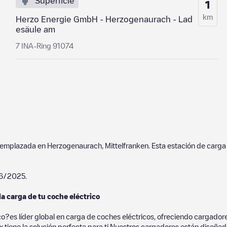
Superficie
1
km
Herzo Energie GmbH - Herzogenaurach - Lad
esäule am
7 INA-Ring 91074
a emplazada en
Herzogenaurach
,
Mittelfranken
. Esta estación de carga
06/2025
.
la carga de tu coche eléctrico
co?es líder global en carga de coches eléctricos, ofreciendo cargad
 tiene la solución perfecta para ti.Nuestros cargadores están diseñados