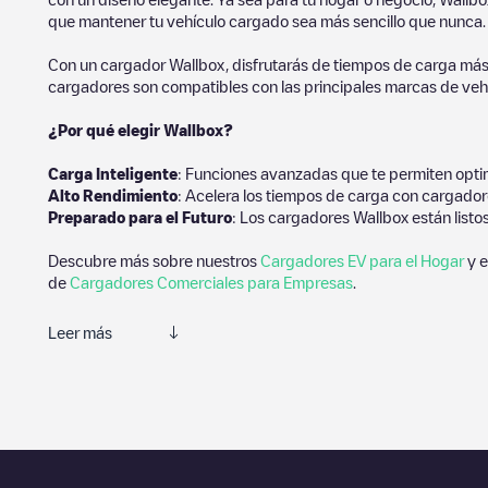
que mantener tu vehículo cargado sea más sencillo que nunca.
Con un cargador Wallbox, disfrutarás de tiempos de carga más
cargadores son compatibles con las principales marcas de vehí
¿Por qué elegir Wallbox?
Carga Inteligente
: Funciones avanzadas que te permiten optim
Alto Rendimiento
: Acelera los tiempos de carga con cargador
Preparado para el Futuro
: Los cargadores Wallbox están listo
Descubre más sobre nuestros
Cargadores EV para el Hogar
y e
de
Cargadores Comerciales para Empresas
.
Leer más
Te recomendamos que consultes las fotos y los comentarios prop
de carga, prueba a añadir tus propios comentarios y fotos para 
Si
91074 Herzogenaurach, Puma Way 1
no es el punto de carga
y podrás ver un listado de otras estaciones de carga para vehíc