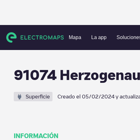
Estaciones de carga
Alemania
Mittelfranken
Herzogen
Mapa
La app
Solucione
91074 Herzogenau
Superficie
Creado el
05/02/2024
y actualiz
INFORMACIÓN