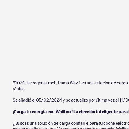
91074 Herzogenaurach, Puma Way 1
es una estación de carg
rápida.
Se añadió el
05/02/2024
y se actualizó por última vez el
11/
¡Carga tu energía con Wallbox! La elección inteligente para 
¿Buscas una solución de carga confiable para tu coche eléctri
con un diseño elegante. Ya sea para tu hogar o negocio, Wallbox