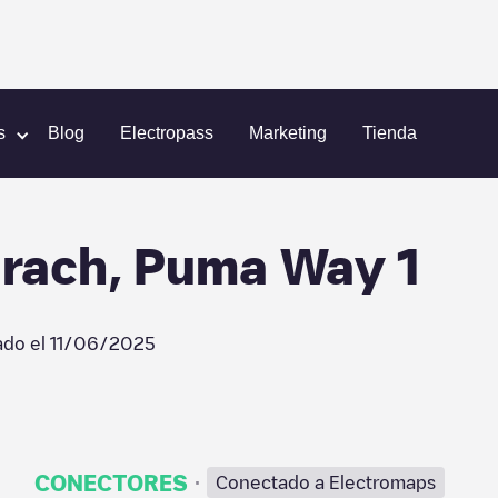
aurach
91074 Herzogenaurach, Puma Way 1
s
Blog
Electropass
Marketing
Tienda
rach, Puma Way 1
ado el
11/06/2025
·
CONECTORES
Conectado a Electromaps