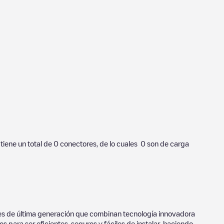
 tiene un total de
0
conectores, de lo cuales
0
son de carga
ores de última generación que combinan tecnología innovadora
 para ser eficientes, seguros y fáciles de instalar, haciendo