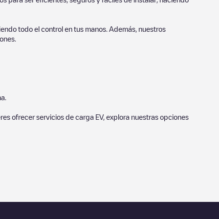
endo todo el control en tus manos. Además, nuestros
ones.
a.
eres ofrecer servicios de carga EV, explora nuestras opciones
bre el estado del cargador. Una vez hayas finalizado la sesión
o realizar la próxima carga de su vehículo eléctrico.
rga que está más cerca de tí en “puntos de carga más cercanos”
e y la distancia en KM a la que están.