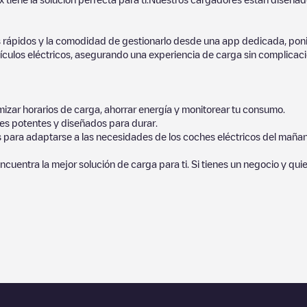
 rápidos y la comodidad de gestionarlo desde una app dedicada, poni
culos eléctricos, asegurando una experiencia de carga sin complicaci
izar horarios de carga, ahorrar energía y monitorear tu consumo.
es potentes y diseñados para durar.
s para adaptarse a las necesidades de los coches eléctricos del mañan
ncuentra la mejor solución de carga para ti. Si tienes un negocio y qui
orcionados por nuestra comunidad, ya que ofrecen información útil so
ayudar a otros usuarios y conductores a la hora de decidir dónde y cóm
 que necesitas, comprueba en la parte inferior cuál es el punto de ca
ulos eléctricos cercanas, así como si están en un parking, en superfici