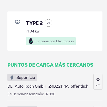
TYPE 2
x
1
11,04
kw
Funciona con Electropass
PUNTOS DE CARGA MÁS CERCANOS
Superficie
0
km
DE_Auto Koch GmbH_24BZ2114A_öffentlich
34 Herrenwiesenstraße 97980