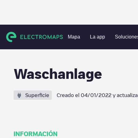
Estaciones de carga
Alemania
Stuttgart
Bad Mergenth
Mapa
La app
Solucione
Waschanlage
Superficie
Creado el
04/01/2022
y actualiz
INFORMACIÓN