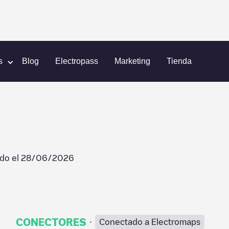
eim
Waschanlage
s
Blog
Electropass
Marketing
Tienda
ado el
28/06/2026
·
CONECTORES
Conectado a Electromaps