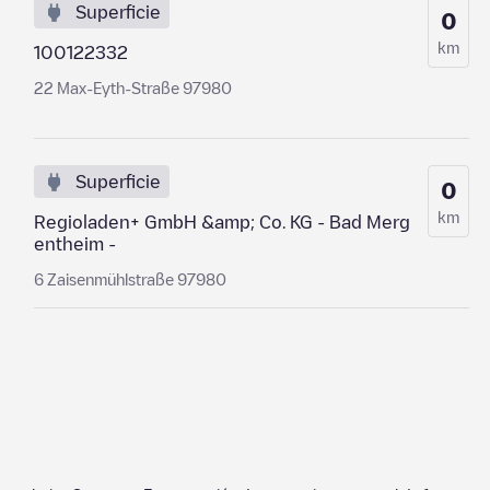
Superficie
0
km
100122332
22 Max-Eyth-Straße 97980
Superficie
0
km
Regioladen+ GmbH &amp; Co. KG - Bad Merg
entheim -
6 Zaisenmühlstraße 97980