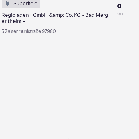
Superficie
0
km
Regioladen+ GmbH &amp; Co. KG - Bad Merg
entheim -
5 Zaisenmühlstraße 97980