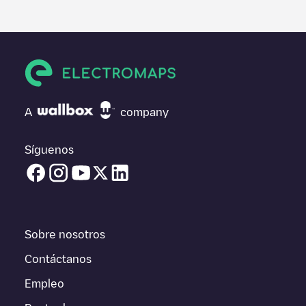
información útil sobre el estado del cargador. Una vez hayas
finalizado la sesión de carga, prueba a añadir tus propios
comentarios y fotos para ayudar a otros usuarios y conductores
a la hora de decidir dónde y cómo realizar la próxima carga de
su vehículo eléctrico.
Si
EnBW charging station 800089
no es el punto de carga que
necesitas, comprueba en la parte inferior cuál es el punto de
A
company
carga que está más cerca de tí en “puntos de carga más
cercanos” y podrás ver un listado de otras estaciones de carga
para vehículos eléctricos cercanas, así como si están en un
Síguenos
parking, en superficie y la distancia en KM a la que están.
En la parte de información de la estación de carga puedes
consultar todo lo que necesites para cargar tu vehículo. La
dirección exacta del punto de carga
EnBW charging station
800089
está disponible, así como las indicaciones de acceso en
Sobre nosotros
coche al punto de carga, el precio de carga de esta estación y
las instrucciones necesarias para que puedas realizar
Contáctanos
fácilmente la carga de tu vehículo.
Empleo
Para conocer a tiempo real el estado de los puntos de carga en