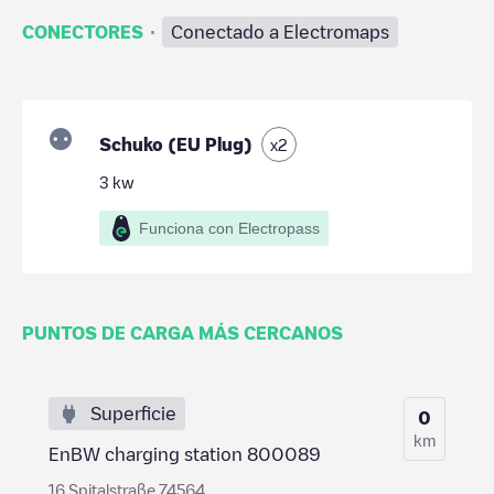
·
CONECTORES
Conectado a Electromaps
Schuko (EU Plug)
x
2
3
kw
Funciona con Electropass
PUNTOS DE CARGA MÁS CERCANOS
Superficie
0
km
EnBW charging station 800089
16 Spitalstraße 74564