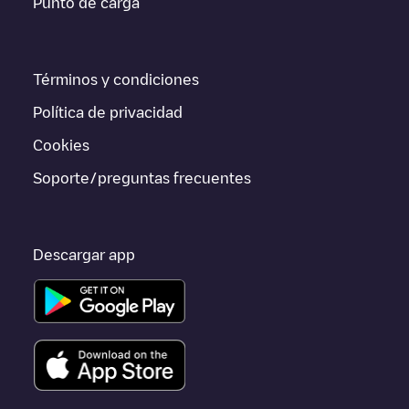
Punto de carga
Crailsheim
EnBW charging station 800089
Electromaps ofrece
información acerca de los puntos de carga en tiempo real en la
app.
Términos y condiciones
Si este cargador de
Crailsheim
no vale para tu coche, existen
alternativas. Puedes consultar otros cargadores en
Crailsheim
o
Política de privacidad
ir a otras ciudades como
Stuttgart
,
Sindelfingen
,
Ludwigsburg
,
porque están cerca y se encuentran dentro de
Stuttgart
.
Cookies
Soporte/preguntas frecuentes
Descargar app