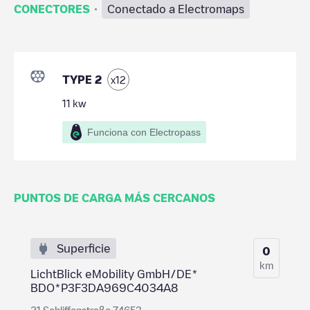
·
CONECTORES
Conectado a Electromaps
TYPE 2
x
12
11
kw
Funciona con Electropass
PUNTOS DE CARGA MÁS CERCANOS
Superficie
0
km
LichtBlick eMobility GmbH/DE*
BDO*P3F3DA969C4034A8
21 Schliffenstraße 74653