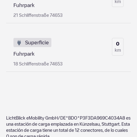
km
Fuhrpark
21 Schliffenstraße 74653
Superficie
0
km
Fuhrpark
18 Schliffenstraße 74653
LichtBlick eMobility GmbH/DE*BDO*P3F3DA969C4034A8
es
una estación de carga emplazada en
Künzelsau
,
Stuttgart
. Esta
estación de carga tiene un total de
12
conectores, de lo cuales
0
son de carga rápida.