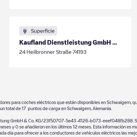
Superficie
Kaufland Dienstleistung GmbH & Co. KG/23f50707-5e43-4126-b073-eeef048fb288
24 Heilbronner Straße 74193
adores para coches eléctricos que están disponibles en
Schwaigern
, q
un total de
17
puntos de carga en
Schwaigern
,
Alemania
.
eistung GmbH & Co. KG/23f50707-5e43-4126-b073-eeef048fb288
. 
 meses y
0
se añadieron en los últimos 12 meses. Esta información es mu
da día para ofrecer a los conductores de vehículos eléctricos las mejo