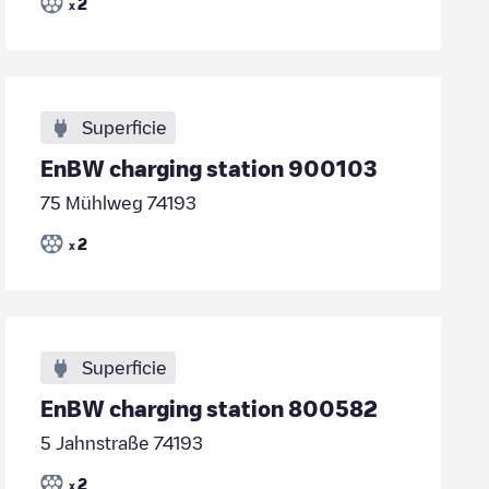
2
x
Superficie
EnBW charging station 900103
75 Mühlweg 74193
2
x
Superficie
EnBW charging station 800582
5 Jahnstraße 74193
2
x