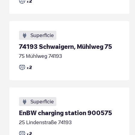
2
x
Superficie
74193 Schwaigern, Mühlweg 75
75 Mühlweg 74193
2
x
Superficie
EnBW charging station 900575
25 Lindenstraße 74193
2
x