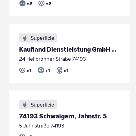
2
2
x
x
Superficie
Kaufland Dienstleistung GmbH & Co. KG/23f50707-5e43-4126-b073-eeef048fb288
24 Heilbronner Straße 74193
1
1
1
x
x
x
Superficie
74193 Schwaigern, Jahnstr. 5
5 Jahnstraße 74193