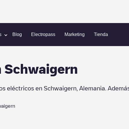
s
Blog
Electropass
Marketing
Tienda
n
Schwaigern
os eléctricos en
Schwaigern
,
Alemania
. Además
aigern