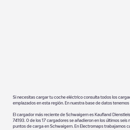
Si necesitas cargar tu coche eléctrico consulta todos los carg
emplazados en esta región. En nuestra base de datos tenemos 
El cargador más reciente de
Schwaigern
es
Kaufland Dienstl
74193
.
0
de los
17
cargadores se añadieron en los últimos seis
puntos de carga en
Schwaigern
. En Electromaps trabajamos ca