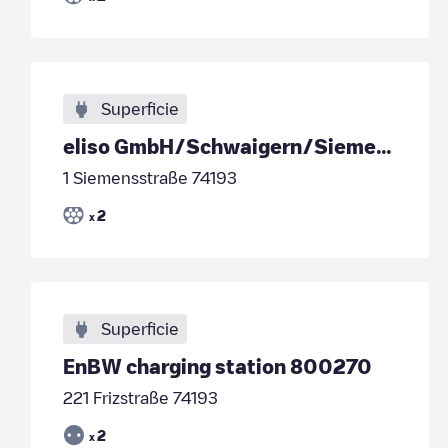
Superficie
eliso GmbH/Schwaigern/Siemensstr. 2/
1 Siemensstraße 74193
2
x
Superficie
EnBW charging station 800270
221 Frizstraße 74193
2
x