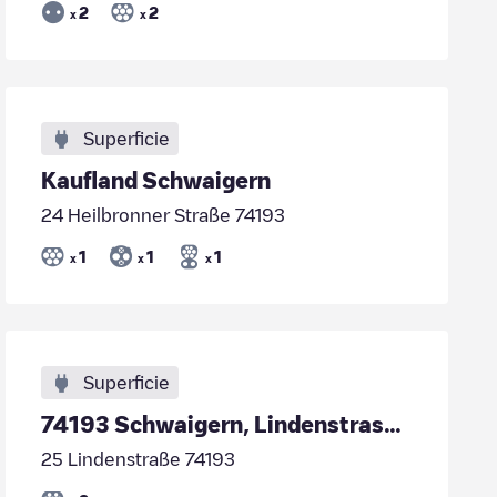
2
2
x
x
Superficie
Kaufland Schwaigern
24 Heilbronner Straße 74193
1
1
1
x
x
x
Superficie
74193 Schwaigern, Lindenstrasse 27
25 Lindenstraße 74193