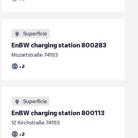
Superficie
EnBW charging station 800283
Mozartstraße 74193
2
x
Superficie
EnBW charging station 800113
12 Kirchstraße 74193
2
x