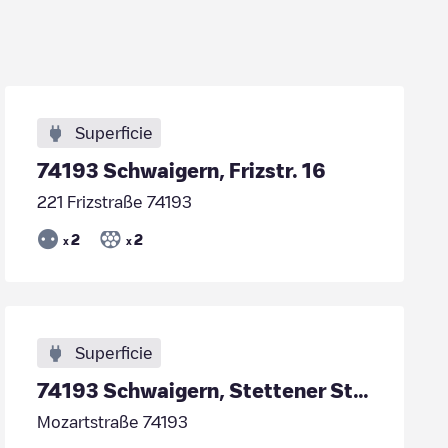
Superficie
74193 Schwaigern, Frizstr. 16
221 Frizstraße 74193
2
2
x
x
Superficie
74193 Schwaigern, Stettener Str. 1
Mozartstraße 74193