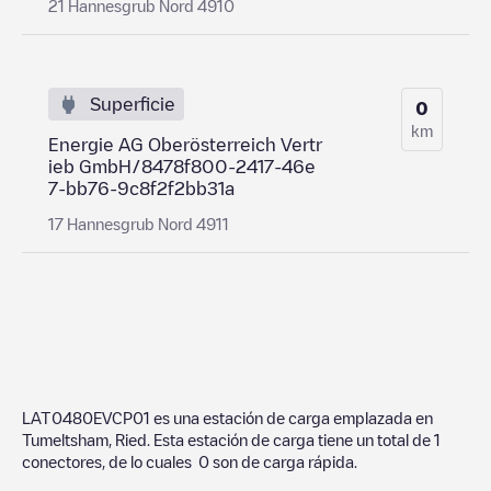
21 Hannesgrub Nord 4910
Superficie
0
km
Energie AG Oberösterreich Vertr
ieb GmbH/8478f800-2417-46e
7-bb76-9c8f2f2bb31a
17 Hannesgrub Nord 4911
LAT0480EVCP01
es una estación de carga emplazada en
Tumeltsham
,
Ried
. Esta estación de carga tiene un total de
1
conectores, de lo cuales
0
son de carga rápida.