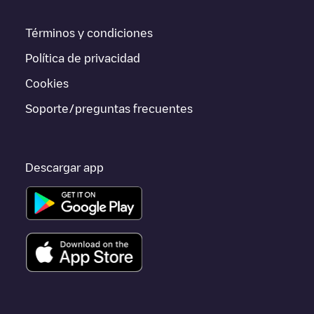
Si este cargador de
Tumeltsham
no vale para tu coche, existen
Términos y condiciones
alternativas. Puedes consultar otros cargadores en
Tumeltsham
o ir a otras ciudades como
Ried im Innkreis
,
Gurten
,
Unknown
Política de privacidad
city (temporary)
, porque están cerca y se encuentran dentro de
Ried
.
Cookies
Soporte/preguntas frecuentes
Descargar app