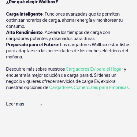
¿Por qué elegir Wallbox?
Carga Inteligente
: Funciones avanzadas que te permiten
optimizar horarios de carga, ahorrar energía y monitorear tu
consumo.
Alto Rendimiento
: Acelera los tiempos de carga con
cargadores potentes y diseñados para durar.
Preparado para el Futuro
: Los cargadores Wallbox están listos
para adaptarse a las necesidades de los coches eléctricos del
mañana.
Descubre más sobre nuestros
Cargadores EV para el Hogar
y
encuentra la mejor solución de carga para ti. Si tienes un
negocio y quieres ofrecer servicios de carga EV, explora
nuestras opciones de
Cargadores Comerciales para Empresas
.
Leer más
Te recomendamos que consultes las fotos y los comentarios
proporcionados por nuestra comunidad, ya que ofrecen
información útil sobre el estado del cargador. Una vez hayas
finalizado la sesión de carga, prueba a añadir tus propios