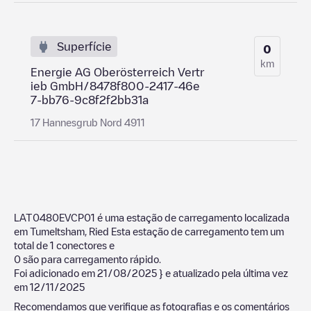
Superfície
0
km
Energie AG Oberösterreich Vertr
ieb GmbH/8478f800-2417-46e
7-bb76-9c8f2f2bb31a
17 Hannesgrub Nord 4911
LAT0480EVCP01
é uma estação de carregamento localizada
em
Tumeltsham
,
Ried
Esta estação de carregamento tem um
total de
1
conectores e
0
são para carregamento rápido.
Foi adicionado em
21/08/2025
} e atualizado pela última vez
em
12/11/2025
Recomendamos que verifique as fotografias e os comentários