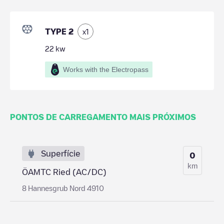
TYPE 2
x
1
22
kw
Works with the Electropass
PONTOS DE CARREGAMENTO MAIS PRÓXIMOS
Superfície
0
km
ÖAMTC Ried (AC/DC)
8 Hannesgrub Nord 4910