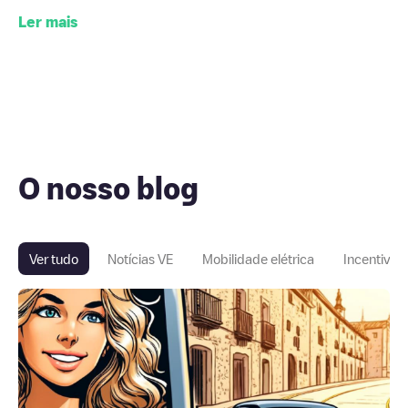
Ler mais
O nosso blog
Ver tudo
Notícias VE
Mobilidade elétrica
Incentivos 