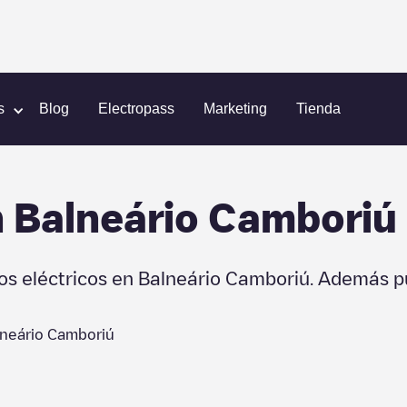
s
Blog
Electropass
Marketing
Tienda
n
Balneário Camboriú
os eléctricos en
Balneário Camboriú
. Además p
lneário Camboriú