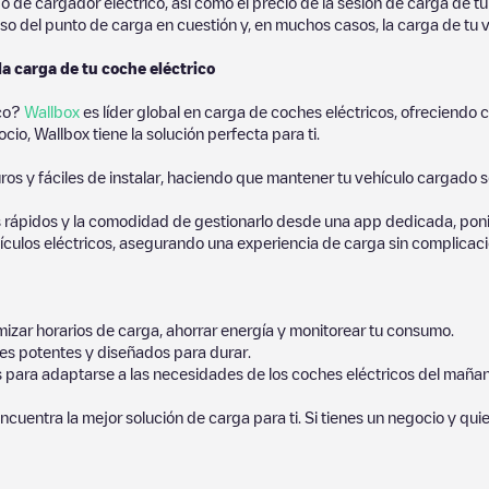
de cargador eléctrico, así como el precio de la sesión de carga de tu 
so del punto de carga en cuestión y, en muchos casos, la carga de tu v
la carga de tu coche eléctrico
ico?
Wallbox
es líder global en carga de coches eléctricos, ofreciend
io, Wallbox tiene la solución perfecta para ti.
os y fáciles de instalar, haciendo que mantener tu vehículo cargado 
 rápidos y la comodidad de gestionarlo desde una app dedicada, poni
culos eléctricos, asegurando una experiencia de carga sin complicaci
izar horarios de carga, ahorrar energía y monitorear tu consumo.
es potentes y diseñados para durar.
s para adaptarse a las necesidades de los coches eléctricos del mañan
ncuentra la mejor solución de carga para ti. Si tienes un negocio y qui