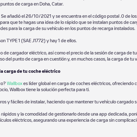
puntos de carga en
Doha
,
Catar
.
. Se añadió el
26/10/2021
y se encuentra en el código postal
.
0
de lo
l para que te hagas una idea de lo rápido que se instalan puntos de ca
ades para la carga de su vehículo en los puntos de recarga instalados.
son
TYPE 1 (SAE J1772)
y hay
1
de ellos.
de cargador eléctrico, así como el precio de la sesión de carga de tu 
so del punto de carga en cuestión y, en muchos casos, la carga de tu v
la carga de tu coche eléctrico
ico?
Wallbox
es líder global en carga de coches eléctricos, ofreciend
io, Wallbox tiene la solución perfecta para ti.
os y fáciles de instalar, haciendo que mantener tu vehículo cargado 
 rápidos y la comodidad de gestionarlo desde una app dedicada, poni
culos eléctricos, asegurando una experiencia de carga sin complicaci