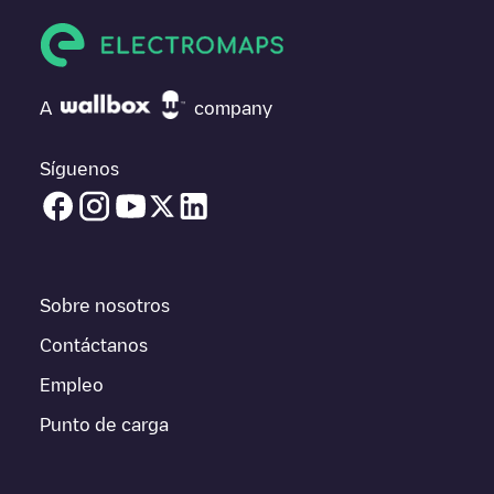
a la hora de decidir dónde y cómo realizar la próxima carga de
su vehículo eléctrico.
Si
Tipo 2 - ACCIONA - Sevilla - Calle Mallén
no es el punto de
carga que necesitas, comprueba en la parte inferior cuál es el
A
company
punto de carga que está más cerca de tí en “puntos de carga
más cercanos” y podrás ver un listado de otras estaciones de
carga para vehículos eléctricos cercanas, así como si están en
Síguenos
un parking, en superficie y la distancia en KM a la que están.
En la parte de información de la estación de carga puedes
consultar todo lo que necesites para cargar tu vehículo. La
dirección exacta del punto de carga
Tipo 2 - ACCIONA - Sevilla -
Calle Mallén
está disponible, así como las indicaciones de
Sobre nosotros
acceso en coche al punto de carga, el precio de carga de esta
estación y las instrucciones necesarias para que puedas
Contáctanos
realizar fácilmente la carga de tu vehículo.
Empleo
Para conocer a tiempo real el estado de los puntos de carga en
Punto de carga
Sevilla
Tipo 2 - ACCIONA - Sevilla - Calle Mallén
Electromaps
ofrece información acerca de los puntos de carga en tiempo
real en la app.