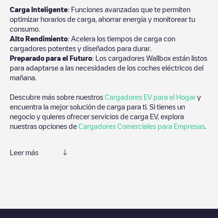
Carga Inteligente
: Funciones avanzadas que te permiten
optimizar horarios de carga, ahorrar energía y monitorear tu
consumo.
Alto Rendimiento
: Acelera los tiempos de carga con
cargadores potentes y diseñados para durar.
Preparado para el Futuro
: Los cargadores Wallbox están listos
para adaptarse a las necesidades de los coches eléctricos del
mañana.
Descubre más sobre nuestros
Cargadores EV para el Hogar
y
encuentra la mejor solución de carga para ti. Si tienes un
negocio y quieres ofrecer servicios de carga EV, explora
nuestras opciones de
Cargadores Comerciales para Empresas
.
Leer más
Te recomendamos que consultes las fotos y los comentarios
proporcionados por nuestra comunidad, ya que ofrecen
información útil sobre el estado del cargador. Una vez hayas
finalizado la sesión de carga, prueba a añadir tus propios
comentarios y fotos para ayudar a otros usuarios y conductores