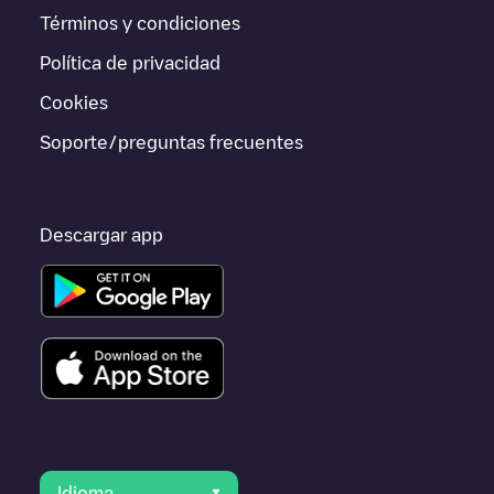
Términos y condiciones
Si este cargador de
Sevilla
no vale para tu coche, existen
alternativas. Puedes consultar otros cargadores en
Sevilla
o ir a
Política de privacidad
otras ciudades como
Dos Hermanas
,
Alcalá de Guadaíra
,
Mairena del Alcor
, porque están cerca y se encuentran dentro
Cookies
de
Sevilla
.
Soporte/preguntas frecuentes
Descargar app
Idioma