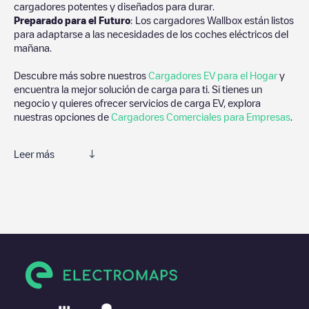
cargadores potentes y diseñados para durar.
Preparado para el Futuro
: Los cargadores Wallbox están listos
para adaptarse a las necesidades de los coches eléctricos del
mañana.
Descubre más sobre nuestros
Cargadores EV para el Hogar
y
encuentra la mejor solución de carga para ti. Si tienes un
negocio y quieres ofrecer servicios de carga EV, explora
nuestras opciones de
Cargadores Comerciales para Empresas
.
Leer más
Te recomendamos que consultes las fotos y los comentarios
proporcionados por nuestra comunidad, ya que ofrecen
información útil sobre el estado del cargador. Una vez hayas
finalizado la sesión de carga, prueba a añadir tus propios
comentarios y fotos para ayudar a otros usuarios y conductores
a la hora de decidir dónde y cómo realizar la próxima carga de
su vehículo eléctrico.
Si
Cromwell Center
no es el punto de carga que necesitas,